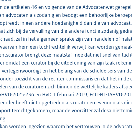
n de artikelen 46 en volgende van de Advocatenwet geregel
an advocaten als zodanig en beoogt een behoorlijke beroe
optreedt in een andere hoedanigheid dan die van advocaat, 
at zich bij de vervulling van die andere functie zodanig ged
chaad, zal in het algemeen sprake zijn van handelen of nala
aarvan hem een tuchtrechtelijk verwijt kan worden gemaakt
mentscurator brengt deze maatstaf mee dat niet snel van tucht
r omdat een curator bij de uitoefening van zijn taak reken
 vertegenwoordigt en het belang van de schuldeisers van de g
 onder toezicht van de rechter-commissaris en dat het in de e
len van de curatoren zich binnen de wettelijke kaders afsp
TAHVD:2025:236 en HvD 1 februari 2019, ECLI:NL:TAHVD:201
erder heeft niet opgetreden als curator en evenmin als dien
pport terechtgekomen), maar de voorzitter zal desalniettemi
ing
kan worden ingezien waarom het vertrouwen in de advocatu