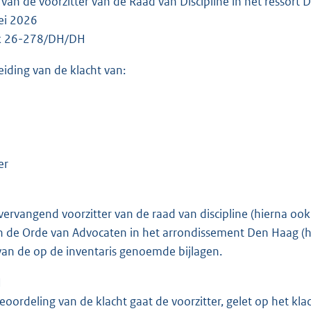
g van de voorzitter van de Raad van Discipline in het ressort
ei 2026
ak 26-278/DH/DH
eiding van de klacht van:
er
vervangend voorzitter van de raad van discipline (hierna oo
n de Orde van Advocaten in het arrondissement Den Haag (
an de op de inventaris genoemde bijlagen.
N
eoordeling van de klacht gaat de voorzitter, gelet op het klac