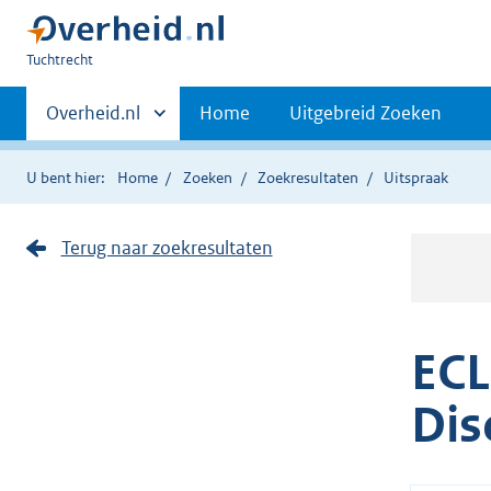
U
Tuchtrecht
bent
Primaire
hier:
Andere
Overheid.nl
Home
Uitgebreid Zoeken
sites
navigatie
binnen
U bent hier:
Home
Zoeken
Zoekresultaten
Uitspraak
Terug naar zoekresultaten
ECL
Dis