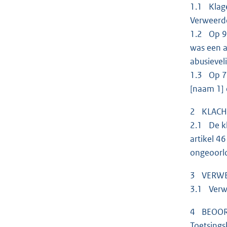
1.1 Klage
Verweerde
1.2 Op 9 
was een a
abusievel
1.3 Op 7 
[naam 1] 
2 KLACH
2.1 De kl
artikel 4
ongeoorlo
3 VERW
3.1 Verwe
4 BEOOR
Toetsings