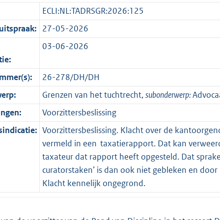
ECLI:NL:TADRSGR:2026:125
itspraak:
27-05-2026
03-06-2026
tie:
mmer(s):
26-278/DH/DH
erp:
Grenzen van het tuchtrecht,
subonderwerp:
Advocaa
ingen:
Voorzittersbeslissing
indicatie:
Voorzittersbeslissing. Klacht over de kantoorge
vermeld in een taxatierapport. Dat kan verweer
taxateur dat rapport heeft opgesteld. Dat sprake
curatorstaken’ is dan ook niet gebleken en doo
Klacht kennelijk ongegrond.