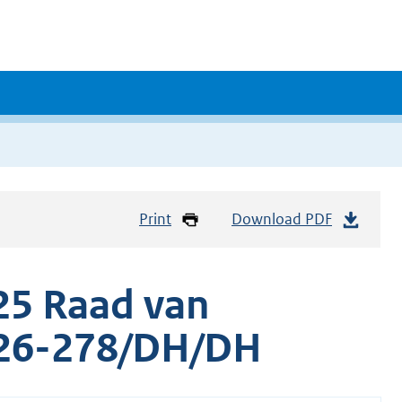
Print
Download PDF
25 Raad van
e 26-278/DH/DH