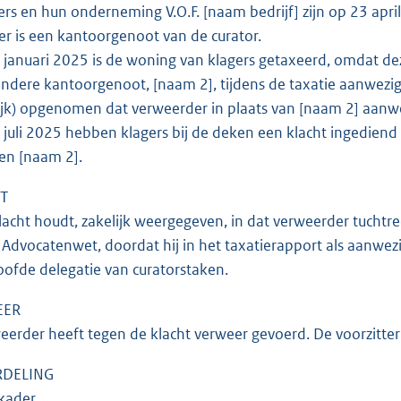
rs en hun onderneming V.O.F. [naam bedrijf] zijn op 23 april 
r is een kantoorgenoot van de curator.
januari 2025 is de woning van klagers getaxeerd, omdat de
ndere kantoorgenoot, [naam 2], tijdens de taxatie aanwezig i
ijk) opgenomen dat verweerder in plaats van [naam 2] aanwe
juli 2025 hebben klagers bij de deken een klacht ingediend 
en [naam 2].
T
acht houdt, zakelijk weergegeven, in dat verweerder tuchtrec
6 Advocatenwet, doordat hij in het taxatierapport als aanwez
ofde delegatie van curatorstaken.
EER
erder heeft tegen de klacht verweer gevoerd. De voorzitter 
DELING
kader