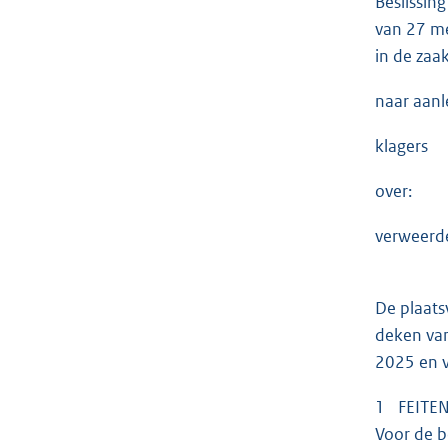
Beslissin
van 27 m
in de za
naar aanl
klagers
over:
verweerd
De plaats
deken va
2025 en v
1 FEITE
Voor de b