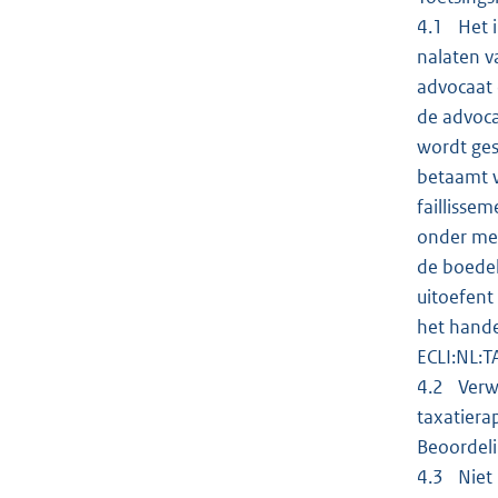
4.1 Het i
nalaten v
advocaat 
de advoca
wordt ges
betaamt w
faillisse
onder mee
de boedel
uitoefent
het hande
ECLI:NL:
4.2 Verwe
taxatiera
Beoordel
4.3 Niet 