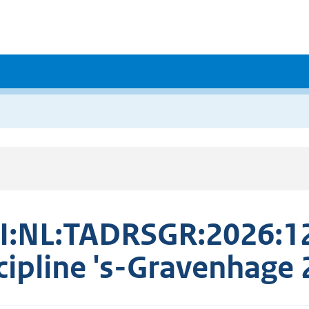
I:NL:TADRSGR:2026:1
cipline 's-Gravenhag