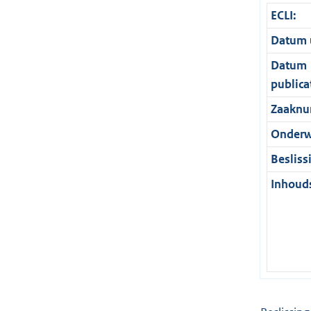
ECLI:
Datum u
Datum
publica
Zaaknu
Onderw
Besliss
Inhouds