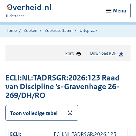
Menu
U
Tuchtrecht
bent
hier:
Home
Zoeken
Zoekresultaten
Uitspraak
Print
Download PDF
ECLI:NL:TADRSGR:2026:123 Raad
van Discipline 's-Gravenhage 26-
269/DH/RO
Toon volledige tabel
ECLI:
ECLI:NL:TADRSGR:2026:123