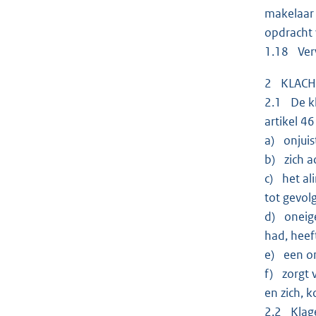
makelaar 
opdracht 
1.18 Verw
2 KLACH
2.1 De kl
artikel 46
a) onjuis
b) zich ac
c) het al
tot gevol
d) oneige
had, heef
e) een on
f) zorgt 
en zich, 
2.2 Klage