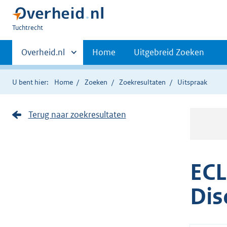
U
Tuchtrecht
bent
Primaire
hier:
Andere
Overheid.nl
Home
Uitgebreid Zoeken
sites
navigatie
binnen
U bent hier:
Home
Zoeken
Zoekresultaten
Uitspraak
Terug naar zoekresultaten
ECL
Dis