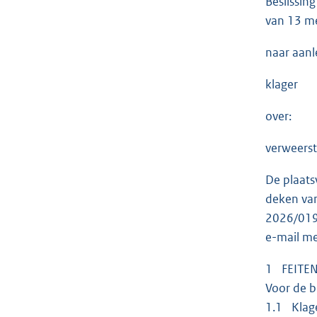
Beslissin
van 13 m
naar aanl
klager
over:
verweerst
De plaats
deken van
2026/019 
e-mail me
1 FEITE
Voor de b
1.1 Klage