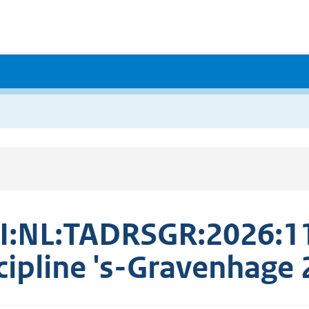
I:NL:TADRSGR:2026:1
cipline 's-Gravenhag