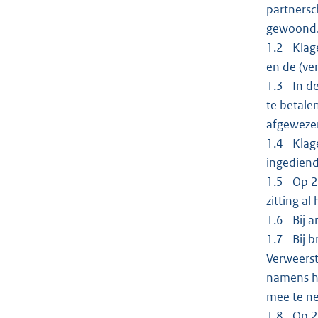
partnersc
gewoond
1.2 Klage
en de (ve
1.3 In de
te betale
afgeweze
1.4 Klage
ingedien
1.5 Op 24
zitting a
1.6 Bij a
1.7 Bij b
Verweerst
namens ha
mee te n
1.8 Op 25