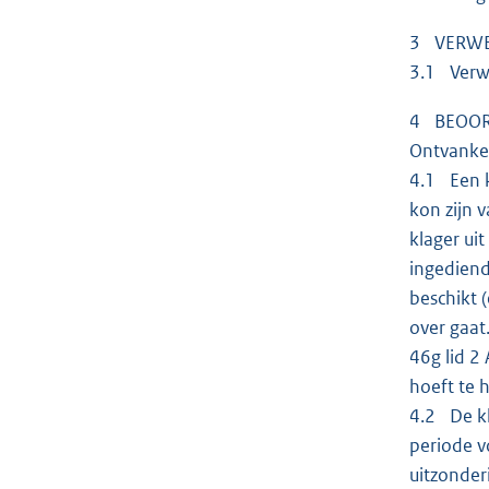
3 VERW
3.1 Verwe
4 BEOOR
Ontvankel
4.1 Een k
kon zijn 
klager ui
ingediend,
beschikt 
over gaat
46g lid 2
hoeft te 
4.2 De kl
periode v
uitzonder