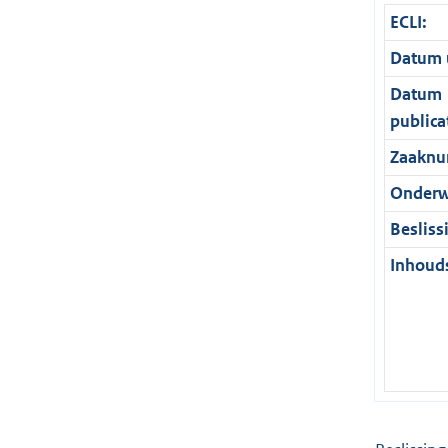
ECLI:
Datum u
Datum
publica
Zaaknu
Onderw
Besliss
Inhouds