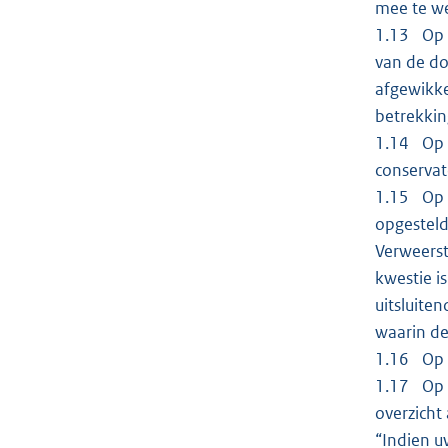
mee te w
1.13 Op 2
van de do
afgewikke
betrekkin
1.14 Op 4
conservat
1.15 Op 5
opgesteld
Verweerst
kwestie i
uitsluite
waarin de
1.16 Op 6
1.17 Op 1
overzicht
“Indien u