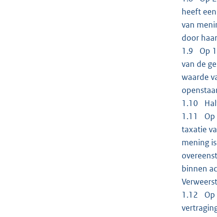
heeft een
van menin
door haar
1.9 Op 14
van de ge
waarde va
openstaan
1.10 Half
1.11 Op 1
taxatie v
mening is
overeenst
binnen ac
Verweerst
1.12 Op 4
vertragin