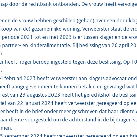
hap door de rechtbank ontbonden. De vrouw heeft vervolge
.
r en de vrouw hebben geschillen (gehad) over een door klag
rkoop van de) gezamenlijke woning. Verweerster staat de vro
 periode 2021 tot en met 2023 is er tussen klager en de vrou
n partner- en kinderalimentatie. Bij beslissing van 26 april
n.
r heeft hoger beroep ingesteld tegen deze beslissing. Op 10
d.
 februari 2023 heeft verweerster aan klagers advocaat ond
l heeft aangegeven meer te kunnen betalen en gevraagd wat
rrest van 23 augustus 2023 heeft het gerechtshof de besliss
rief van 22 januari 2024 heeft verweerster gereageerd op e
er heeft in de brief onder meer geschreven dat haar cliënte
ar cliënte voorgesteld om de achterstand in de bijdragen v
emen.
 september 2024 heeft verweerster gereageerd op een brief