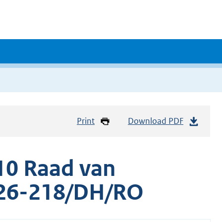
Print
Download PDF
10 Raad van
e 26-218/DH/RO