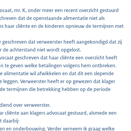
caat, mr. K, onder meer een recent overzicht gestuurd
schreven dat de openstaande alimentatie niet als
s haar cliënte en de kinderen opnieuw de termijnen met
geschreven dat verweerster heeft aangekondigd dat zij
r de achterstand niet wordt opgelost.
caat geschreven dat haar cliënte een overzicht heeft
aan te geven welke betalingen volgens hem ontbreken.
ige alimentatie wil afwikkelen en dat dit een slepende
 te leggen. Verweerster heeft er op gewezen dat klager
t de termijnen die betrekking hebben op de periode
diend over verweerster.
r cliënte aan klagers advocaat gestuurd, alsmede een
 daarbij:
iften en onderbouwing. Verder verneem ik graag welke