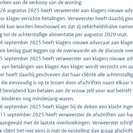
erken aan de verkoop van de woning.
6 augustus 2025 heeft verweerster aan klagers nieuwe advo
or klager verrichte betalingen. Verweerster heeft daarbij ge
ld kan worden beschouwd en dat zij zekerheidshalve namen
g tot de achterstallige alimentatie per augustus 2020 stuit.
 september 2025 heeft klagers nieuwe advocaat aan klager 
oir beslag gaat leggen op de overwaarde als de discussie ove
 september 2025 heeft verweerster aan klagers nieuwe advo
 van betalingen van klager. Aan klager wordt verzocht om 
er heeft daarbij geschreven dat haar cliënte alle achterstall
s die eenvoudig is op te lossen door afschriften naast elkaar
nd bevrijdend kan betalen aan de vrouw zelf voor wat betref
 kinderen nog minderjarig waren.
 september 2025 heeft klager bij de deken een klacht inge
1 september 2025 heeft verweerster de afschriften van haa
 aangevuld met de laatste overboekingen. Verweerster schrijft
w cliënt het niet eens is met de opstelling dan graag afschr