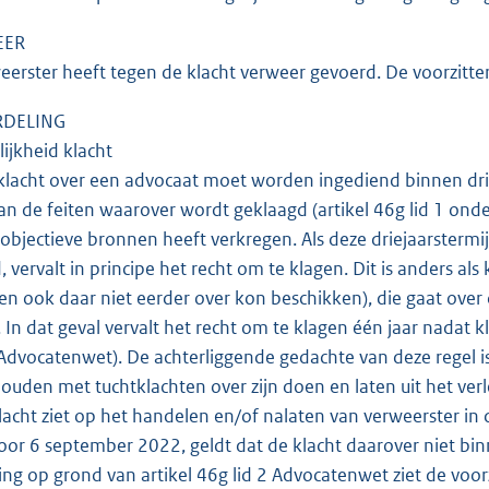
EER
erster heeft tegen de klacht verweer gevoerd. De voorzitter
DELING
ijkheid klacht
lacht over een advocaat moet worden ingediend binnen drie 
van de feiten waarover wordt geklaagd (artikel 46g lid 1 on
t objectieve bronnen heeft verkregen. Als deze driejaarstermi
 vervalt in principe het recht om te klagen. Dit is anders als
(en ook daar niet eerder over kon beschikken), die gaat ove
. In dat geval vervalt het recht om te klagen één jaar nadat 
 Advocatenwet). De achterliggende gedachte van deze regel i
houden met tuchtklachten over zijn doen en laten uit het ver
acht ziet op het handelen en/of nalaten van verweerster in 
oor 6 september 2022, geldt dat de klacht daarover niet binn
ing op grond van artikel 46g lid 2 Advocatenwet ziet de voorz