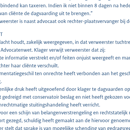
bindend kan taxeren. Indien ik niet binnen 8 dagen na hede
van cliënte de dagvaarding uit te brengen.”
eerster is naast advocaat ook rechter-plaatsvervanger bij
T
acht houdt, zakelijk weergegeven, in dat verweerster tuchtre
 Advocatenwet. Klager verwijt verweerster dat zij:
te informatie verstrekt en/of feiten onjuist weergeeft en man
hter haar cliënte verschuilt.
imentatiegeschil ten onrechte heeft verbonden aan het geschi
g.
nlijke druk heeft uitgeoefend door klager te dagvaarden o
t gedreigd met conservatoir beslag en niet heeft gekozen vo
rechtmatige stuitingshandeling heeft verricht.
voor een schijn van belangenverstrengeling en rechtstatelijk
kort gezegd, schuldig heeft gemaakt aan de hiervoor genoe
r stelt dat sprake is van mogelijke schending van gedragsrege