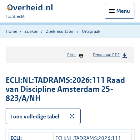
Menu
U
Tuchtrecht
bent
hier:
Home
Zoeken
Zoekresultaten
Uitspraak
Print
Download PDF
ECLI:NL:TADRAMS:2026:111 Raad
van Discipline Amsterdam 25-
823/A/NH
Toon volledige tabel
ECLI:
ECLI:NL:TADRAMS:2026:111