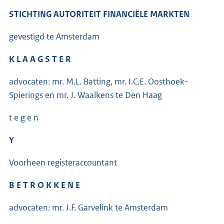
STICHTING AUTORITEIT FINANCIËLE MARKTEN
gevestigd te Amsterdam
K L A A G S T E R
advocaten: mr. M.L. Batting, mr. I.C.E. Oosthoek-
Spierings en mr. J. Waalkens te Den Haag
t e g e n
Y
Voorheen registeraccountant
B E T R O K K E N E
advocaten: mr. J.F. Garvelink te Amsterdam