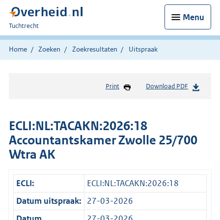
Menu
U
Tuchtrecht
bent
hier:
Home
Zoeken
Zoekresultaten
Uitspraak
Print
Download PDF
ECLI:NL:TACAKN:2026:18
Accountantskamer Zwolle 25/700
Wtra AK
ECLI:
ECLI:NL:TACAKN:2026:18
Datum uitspraak:
27-03-2026
Datum
27-03-2026