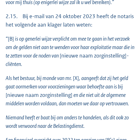
voor mij thuis (op enigerlei wijze zal ik u wel bereiken).”
2.15. Bij e-mail van 24 oktober 2023 heeft de notaris
het volgende aan klager laten weten:
“
[B]
is op generlei wijze verplicht om mee te gaan in het verzoek
om de gelden niet aan te wenden voor haar exploitatie maar die in
te zetten voor de noden van
[nieuwe naam zorginstelling]
-
cliënten.
Als het bestuur, bij monde van mr.
[X]
, aangeeft dat zij het geld
gaat oormerken voor voorzieningen waar behoefte aan is bij
[nieuwe naam zorginstelling]
en die niet uit de algemene
middelen worden voldaan, dan moeten we daar op vertrouwen.
Niemand heeft er baat bij om anders te handelen, als dit ook zo
wordt verwoord naar de Belastingdienst.
Een financieel overzicht over 2022 ten aanzien van
[B’s]
eigen