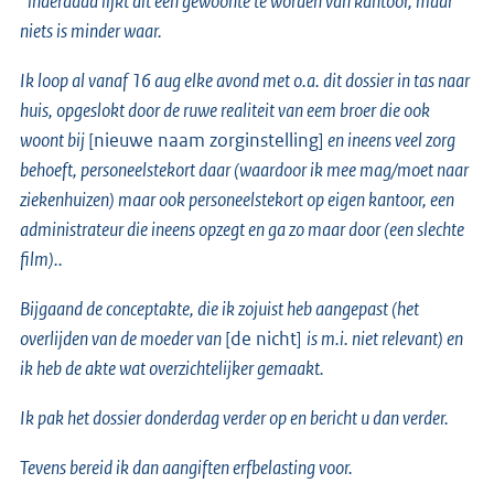
“inderdaad lijkt dit een gewoonte te worden van kantoor, maar
niets is minder waar.
Ik loop al vanaf 16 aug elke avond met o.a. dit dossier in tas naar
huis, opgeslokt door de ruwe realiteit van eem broer die ook
woont bij
[nieuwe naam zorginstelling]
en ineens veel zorg
behoeft, personeelstekort daar (waardoor ik mee mag/moet naar
ziekenhuizen) maar ook personeelstekort op eigen kantoor, een
administrateur die ineens opzegt en ga zo maar door (een slechte
film)..
Bijgaand de conceptakte, die ik zojuist heb aangepast (het
overlijden van de moeder van
[de nicht]
is m.i. niet relevant) en
ik heb de akte wat overzichtelijker gemaakt.
Ik pak het dossier donderdag verder op en bericht u dan verder.
Tevens bereid ik dan aangiften erfbelasting voor.