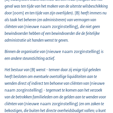
geval was ten tijde van het maken van de uiterste wilsbeschikking
door
[oom]
en ten tijde van zijn overlijden).
[B]
heeft immers nu
als taak het beheren (en administreren) van vermogen van
cliënten van
[nieuwe naam zorginstelling]
, die niet geen
bewindvoerder hebben of een bewindvoerder die de feitelijke
administratie uit handen wenst te geven.
Binnen de organisatie van
[nieuwe naam zorginstelling]
is
een andere steunstichting actief.
Het bestuur van
[B]
wenst - temeer daar zij enige tijd geleden
heeft besloten om eventuele overtollige liquiditeiten aan te
wenden direct of indirect ten behoeve van cliënten van
[nieuwe
naam zorginstelling]
- tegemoet te komen aan het verzoek
van de betrokken familieleden om de gelden aan te wenden voor
cliënten van
[nieuwe naam zorginstelling]
(en om zaken te
bekostigen, die buiten het directe overheidsbudget vallen; u kunt