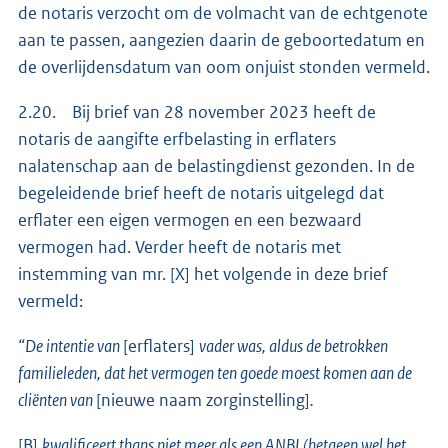
de notaris verzocht om de volmacht van de echtgenote
aan te passen, aangezien daarin de geboortedatum en
de overlijdensdatum van oom onjuist stonden vermeld.
2.20. Bij brief van 28 november 2023 heeft de
notaris de aangifte erfbelasting in erflaters
nalatenschap aan de belastingdienst gezonden. In de
begeleidende brief heeft de notaris uitgelegd dat
erflater een eigen vermogen en een bezwaard
vermogen had. Verder heeft de notaris met
instemming van mr. [X] het volgende in deze brief
vermeld:
“De intentie van
[erflaters]
vader was, aldus de betrokken
familieleden, dat het vermogen ten goede moest komen aan de
cliënten van
[nieuwe naam zorginstelling]
.
[B]
kwalificeert thans niet meer als een ANBI (hetgeen wel het