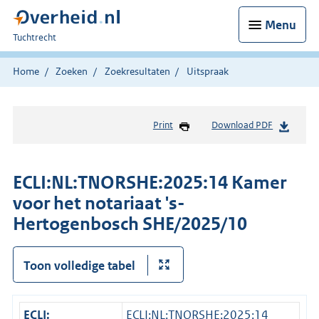
Menu
U
Tuchtrecht
bent
hier:
Home
Zoeken
Zoekresultaten
Uitspraak
Print
Download PDF
ECLI:NL:TNORSHE:2025:14 Kamer
voor het notariaat 's-
Hertogenbosch SHE/2025/10
Toon volledige tabel
ECLI:
ECLI:NL:TNORSHE:2025:14