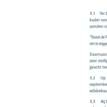
3.1 Ter b
kader van
aanzien v
“Naast de P
om te zegge
Daarnaast
zeer stel
geacht te
3.2 Op 19
september
wilsbekwa
3.3 Bij h