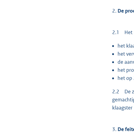
2.
De pro
2.1 Het c
het kla
het ver
de aan
het pr
het op 
2.2 De za
gemachtig
klaagster
3.
De feit