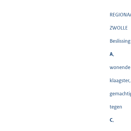
REGIONA
ZWOLLE
Beslissin
A
,
wonende 
klaagster,
gemachtig
tegen
C
,