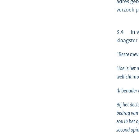
adres geb
verzoek p
3.4 In ve
klaagster
“Beste mev
Hoe is het 
wellicht mo
Ik benader 
Bij het dec
bedrag van 
zou ik het 
second opin