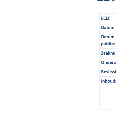
ECLI:
Datum u
Datum
publica
Zaaknu
Onderw
Besliss
Inhouds