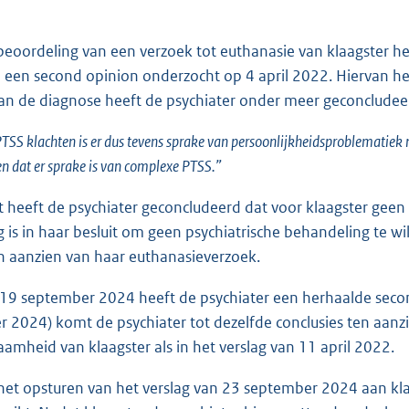
eoordeling van een verzoek tot euthanasie van klaagster heef
 een second opinion onderzocht op 4 april 2022. Hiervan hee
an de diagnose heeft de psychiater onder meer geconcludee
TSS klachten is er dus tevens sprake van persoonlijkheidsproblematiek met
n dat er sprake is van complexe PTSS.”
 heeft de psychiater geconcludeerd dat voor klaagster geen
lig is in haar besluit om geen psychiatrische behandeling te 
n aanzien van haar euthanasieverzoek.
 september 2024 heeft de psychiater een herhaalde second 
 2024) komt de psychiater tot dezelfde conclusies ten aanz
amheid van klaagster als in het verslag van 11 april 2022.
et opsturen van het verslag van 23 september 2024 aan klaa