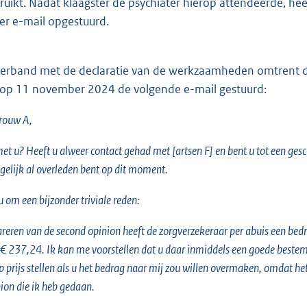
ruikt. Nadat klaagster de psychiater hierop attendeerde, hee
er e-mail opgestuurd.
rband met de declaratie van de werkzaamheden omtrent de
 op 11 november 2024 de volgende e-mail gestuurd:
rouw A,
met u? Heeft u alweer contact gehad met [artsen F] en bent u tot een ge
gelijk al overleden bent op dit moment.
u om een bijzonder triviale reden:
lareren van de second opinion heeft de zorgverzekeraar per abuis een be
€ 237,24. Ik kan me voorstellen dat u daar inmiddels een goede bestem
op prijs stellen als u het bedrag naar mij zou willen overmaken, omdat he
ion die ik heb gedaan.