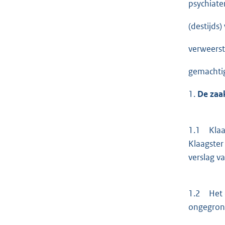
psychiater
(destijds
verweerst
gemachtig
1.
De zaak
1.1 Klaag
Klaagster
verslag v
1.2 Het c
ongegrond