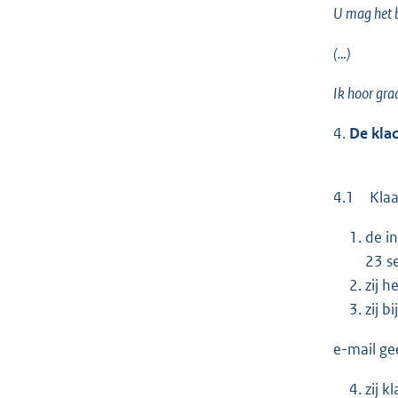
U mag het 
(…)
Ik hoor gra
4.
De klac
4.1 Klaag
de i
23 s
zij 
zij 
e-mail ge
zij 