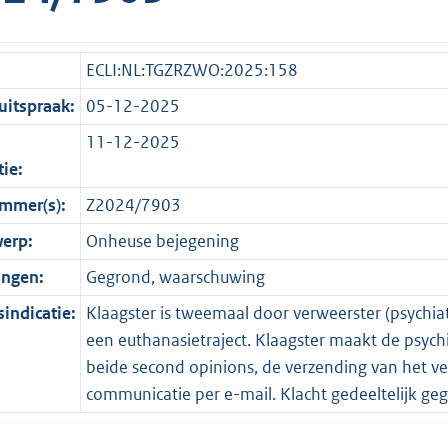
ECLI:NL:TGZRZWO:2025:158
itspraak:
05-12-2025
11-12-2025
tie:
mmer(s):
Z2024/7903
erp:
Onheuse bejegening
ingen:
Gegrond, waarschuwing
indicatie:
Klaagster is tweemaal door verweerster (psychia
een euthanasietraject. Klaagster maakt de psych
beide second opinions, de verzending van het v
communicatie per e-mail. Klacht gedeeltelijk ge