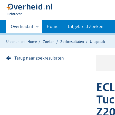
U
Tuchtrecht
bent
Primaire
hier:
Andere
Overheid.nl
Home
Uitgebreid Zoeken
sites
navigatie
binnen
U bent hier:
Home
Zoeken
Zoekresultaten
Uitspraak
Terug naar zoekresultaten
ECL
Tuc
Z20