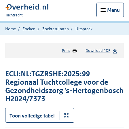
Menu
U
Tuchtrecht
bent
hier:
Home
Zoeken
Zoekresultaten
Uitspraak
Print
Download PDF
ECLI:NL:TGZRSHE:2025:99
Regionaal Tuchtcollege voor de
Gezondheidszorg 's-Hertogenbosch
H2024/7373
Toon volledige tabel