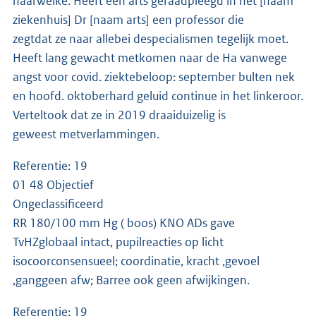
naarwelke. Heeft een arts geraadpleegd in het [naam
ziekenhuis] Dr [naam arts] een professor die
zegtdat ze naar allebei despecialismen tegelijk moet.
Heeft lang gewacht metkomen naar de Ha vanwege
angst voor covid. ziektebeloop: september bulten nek
en hoofd. oktoberhard geluid continue in het linkeroor.
Verteltook dat ze in 2019 draaiduizelig is
geweest metverlammingen.
Referentie: 19
01 48 Objectief
Ongeclassificeerd
RR 180/100 mm Hg ( boos) KNO ADs gave
TvHZglobaal intact, pupilreacties op licht
isocoorconsensueel; coordinatie, kracht ,gevoel
,ganggeen afw; Barree ook geen afwijkingen.
Referentie: 19