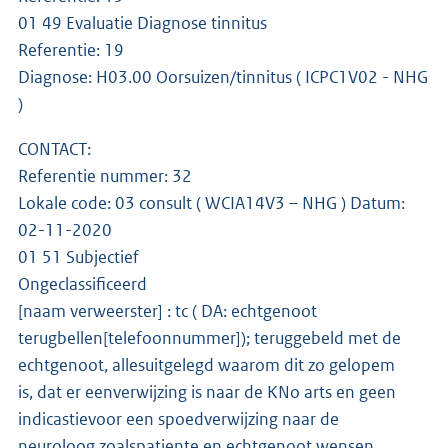
01 49 Evaluatie Diagnose tinnitus
Referentie: 19
Diagnose: H03.00 Oorsuizen/tinnitus ( ICPC1V02 - NHG
)
CONTACT:
Referentie nummer: 32
Lokale code: 03 consult ( WCIA14V3 – NHG ) Datum:
02-11-2020
01 51 Subjectief
Ongeclassificeerd
[naam verweerster] : tc ( DA: echtgenoot
terugbellen[telefoonnummer]); teruggebeld met de
echtgenoot, allesuitgelegd waarom dit zo gelopem
is, dat er eenverwijzing is naar de KNo arts en geen
indicastievoor een spoedverwijzing naar de
neuroloog zoalspatiente en echtgenoot wensen.