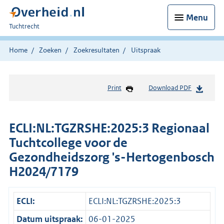
Menu
U
Tuchtrecht
bent
hier:
Home
Zoeken
Zoekresultaten
Uitspraak
Print
Download PDF
ECLI:NL:TGZRSHE:2025:3 Regionaal
Tuchtcollege voor de
Gezondheidszorg 's-Hertogenbosch
H2024/7179
ECLI:
ECLI:NL:TGZRSHE:2025:3
Datum uitspraak:
06-01-2025