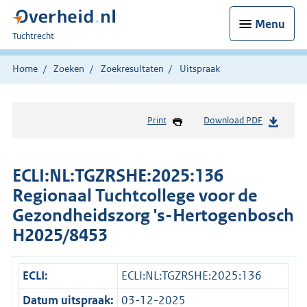
Menu
U
Tuchtrecht
bent
hier:
Home
Zoeken
Zoekresultaten
Uitspraak
Print
Download PDF
ECLI:NL:TGZRSHE:2025:136
Regionaal Tuchtcollege voor de
Gezondheidszorg 's-Hertogenbosch
H2025/8453
ECLI:
ECLI:NL:TGZRSHE:2025:136
Datum uitspraak:
03-12-2025