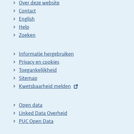
Over deze website
Contact
English
Help
Zoeken
Informatie hergebruiken
Privacy en cookies
Toegankelijkheid
Sitemap
E
Kwetsbaarheid melden
x
t
Open data
e
Linked Data Overheid
r
PUC Open Data
n