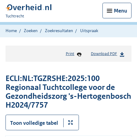
Menu
U
Tuchtrecht
bent
hier:
Home
Zoeken
Zoekresultaten
Uitspraak
Print
Download PDF
ECLI:NL:TGZRSHE:2025:100
Regionaal Tuchtcollege voor de
Gezondheidszorg 's-Hertogenbosch
H2024/7757
Toon volledige tabel