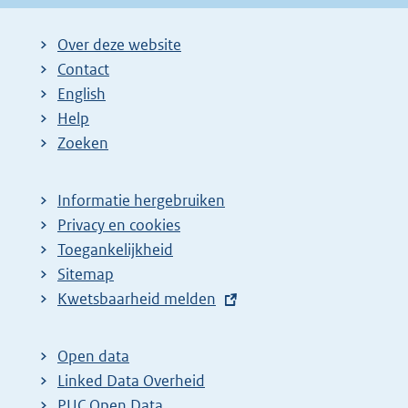
Over deze website
Contact
English
Help
Zoeken
Informatie hergebruiken
Privacy en cookies
Toegankelijkheid
Sitemap
E
Kwetsbaarheid melden
x
t
Open data
e
Linked Data Overheid
r
PUC Open Data