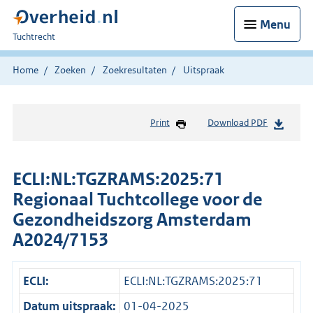
Menu
U
Tuchtrecht
bent
hier:
Home
Zoeken
Zoekresultaten
Uitspraak
Print
Download PDF
ECLI:NL:TGZRAMS:2025:71
Regionaal Tuchtcollege voor de
Gezondheidszorg Amsterdam
A2024/7153
ECLI:
ECLI:NL:TGZRAMS:2025:71
Datum uitspraak:
01-04-2025