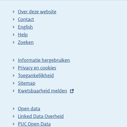
Over deze website
Contact
English
Help
Zoeken
Informatie hergebruiken
Privacy en cookies
Toegankelijkheid
Sitemap
E
Kwetsbaarheid melden
x
t
Open data
e
Linked Data Overheid
r
PUC Open Data