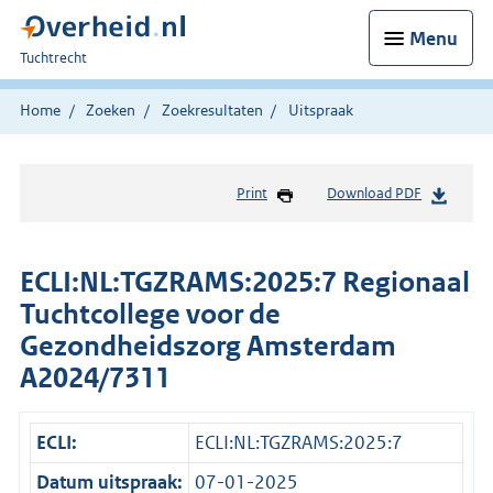
Menu
U
Tuchtrecht
bent
hier:
Home
Zoeken
Zoekresultaten
Uitspraak
Print
Download PDF
ECLI:NL:TGZRAMS:2025:7 Regionaal
Tuchtcollege voor de
Gezondheidszorg Amsterdam
A2024/7311
ECLI:
ECLI:NL:TGZRAMS:2025:7
Datum uitspraak:
07-01-2025