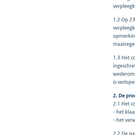
verpleegk
1.2 Op 23
verpleegk
opmerking
maatregel
1.3 Het c
ingeschre
wederom a
is verlope
2. De pro
2.1 Het c
- het kla
- het verw
2.2 De pa