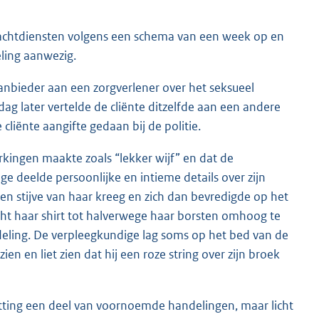
nachtdiensten volgens een schema van een week op en
ling aanwezig.
aanbieder aan een zorgverlener over het seksueel
ag later vertelde de cliënte ditzelfde aan een andere
cliënte aangifte gedaan bij de politie.
rkingen maakte zoals “lekker wijf” en dat de
e deelde persoonlijke en intieme details over zijn
een stijve van haar kreeg en zich dan bevredigde op het
ocht haar shirt tot halverwege haar borsten omhoog te
eling. De verpleegkundige lag soms op het bed van de
ien en liet zien dat hij een roze string over zijn broek
itting een deel van voornoemde handelingen, maar licht