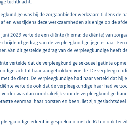
ge tuchtklacht.
eegkundige was bij de zorgaanbieder werkzaam tijdens de 
af en was tijdens deze werkzaamheden als enige op de afde
 juni 2023 vertelde een cliënte (hierna: de cliënte) van zorg
schrijdend gedrag van de verpleegkundige jegens haar. Een d
ner. Van dit gestelde gedrag van de verpleegkundige heeft de 
iënte vertelde dat de verpleegkundige seksueel getinte opme
undige zich tot haar aangetrokken voelde. De verpleegkundig
 met de cliënt. De verpleegkundige had haar verteld dat hij 
e cliënte vertelde ook dat de verpleegkundige haar had verz
 verder was dan noodzakelijk voor de verpleegkundige hand
etastte eenmaal haar borsten en been, liet zijn geslachtsdeel z
rpleegkundige erkent in gesprekken met de IGJ en ook ter z