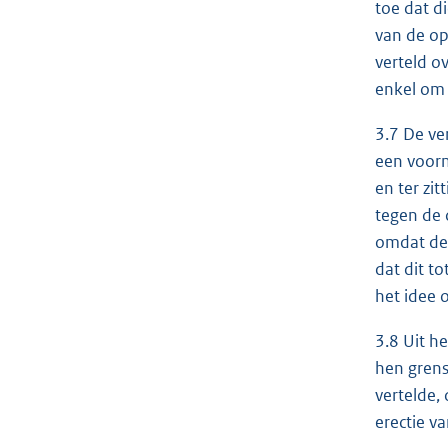
toe dat d
van de op
verteld o
enkel om 
3.7 De ve
een voorm
en ter zit
tegen de 
omdat dez
dat dit t
het idee 
3.8 Uit h
hen grens
vertelde,
erectie v