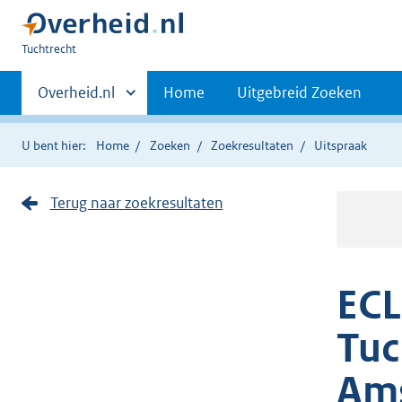
U
Tuchtrecht
bent
Primaire
hier:
Andere
Overheid.nl
Home
Uitgebreid Zoeken
sites
navigatie
binnen
U bent hier:
Home
Zoeken
Zoekresultaten
Uitspraak
Terug naar zoekresultaten
ECL
Tuc
Am