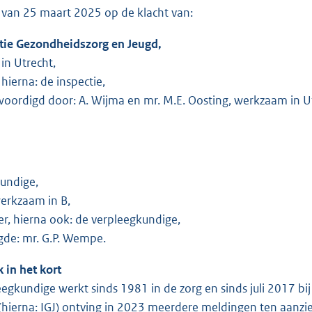
g van 25 maart 2025 op de klacht van:
tie Gezondheidszorg en Jeugd,
in Utrecht,
 hierna: de inspectie,
oordigd door: A. Wijma en mr. M.E. Oosting, werkzaam in U
undige,
werkzaam in B,
r, hierna ook: de verpleegkundige,
de: mr. G.P. Wempe.
k in het kort
eegkundige werkt sinds 1981 in de zorg en sinds juli 2017 bi
(hierna: IGJ) ontving in 2023 meerdere meldingen ten aanzi