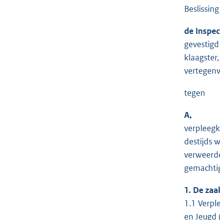
Beslissin
de Inspec
gevestigd 
klaagster,
vertegenw
tegen
A,
verpleegk
destijds 
verweerde
gemachtig
1. De zaa
1.1 Verpl
en Jeugd 