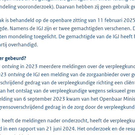
deling vooronderzoek). Daarvan hebben zij geen gebruik g
ak is behandeld op de openbare zitting van 11 februari 2025
de. Namens de IGJ zijn er twee gemachtigden verschenen.
en mondeling toegelicht. De gemachtigde van de IGJ heeft ha
rtij overhandigd.
 er gebeurd?
J ontving in 2023 meerdere meldingen over de verpleegkun
023 ontving de IGJ een melding van de zorgaanbieder over ge
schrijdend gedrag van de verpleegkundige richting een cliën
an het ontslag van de verpleegkundige wegens seksueel gren
elding van 6 september 2023 kwam van het Openbaar Minister
grensoverschrijdend gedrag in de zorg door de verpleegkund
J heeft de meldingen nader onderzocht, heeft de verpleeg
d in een rapport van 21 juni 2024. Het onderzoek en de res