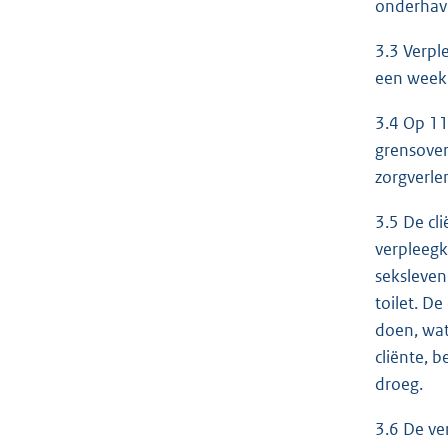
onderhavi
3.3 Verpl
een week 
3.4 Op 11
grensover
zorgverle
3.5 De cl
verpleegk
seksleven
toilet. D
doen, wat
cliënte, b
droeg.
3.6 De ve