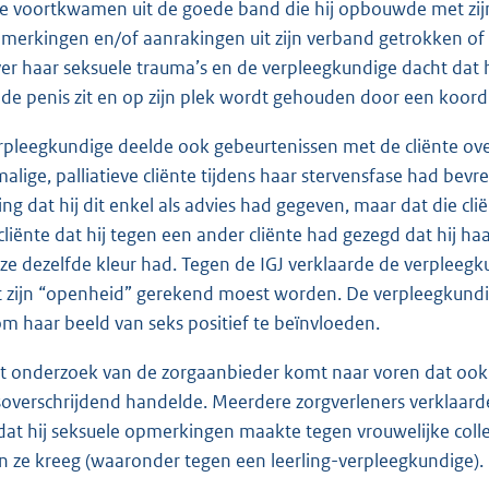
ie voortkwamen uit de goede band die hij opbouwde met zij
merkingen en/of aanrakingen uit zijn verband getrokken of
ver haar seksuele trauma’s en de verpleegkundige dacht dat 
de penis zit en op zijn plek wordt gehouden door een koor
rpleegkundige deelde ook gebeurtenissen met de cliënte over
alige, palliatieve cliënte tijdens haar stervensfase had bevr
ting dat hij dit enkel als advies had gegeven, maar dat die c
cliënte dat hij tegen een ander cliënte had gezegd dat hij ha
e dezelfde kleur had. Tegen de IGJ verklaarde de verpleegku
ot zijn “openheid” gerekend moest worden. De verpleegkundige
om haar beeld van seks positief te beïnvloeden.
et onderzoek van de zorgaanbieder komt naar voren dat ook 
overschrijdend handelde. Meerdere zorgverleners verklaarde
 dat hij seksuele opmerkingen maakte tegen vrouwelijke colleg
an ze kreeg (waaronder tegen een leerling-verpleegkundige).