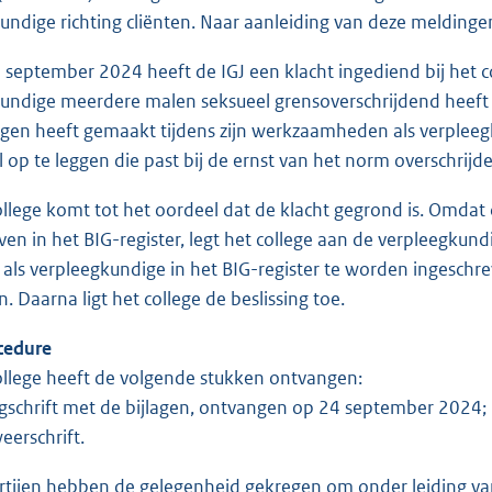
undige richting cliënten. Naar aanleiding van deze meldingen
 september 2024 heeft de IGJ een klacht ingediend bij het col
undige meerdere malen seksueel grensoverschrijdend heeft
en heeft gemaakt tijdens zijn werkzaamheden als verpleegk
 op te leggen die past bij de ernst van het norm overschrijd
ollege komt tot het oordeel dat de klacht gegrond is. Omdat
ven in het BIG-register, legt het college aan de verpleegku
ls verpleegkundige in het BIG-register te worden ingeschre
n. Daarna ligt het college de beslissing toe.
cedure
ollege heeft de volgende stukken ontvangen:
agschrift met de bijlagen, ontvangen op 24 september 2024;
eerschrift.
rtijen hebben de gelegenheid gekregen om onder leiding van 