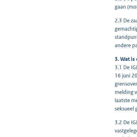
gaan (mon
2.3 De za
gemachtig
standpunt
andere pa
3. Wat is
3.1 De IG
16 juni 2
grensover
melding v
laatste m
seksueel 
3.2 De IG
vastgeleg