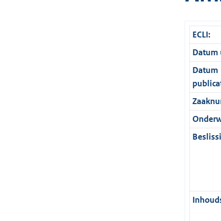
ECLI:
Datum u
Datum
publica
Zaaknu
Onderw
Besliss
Inhouds