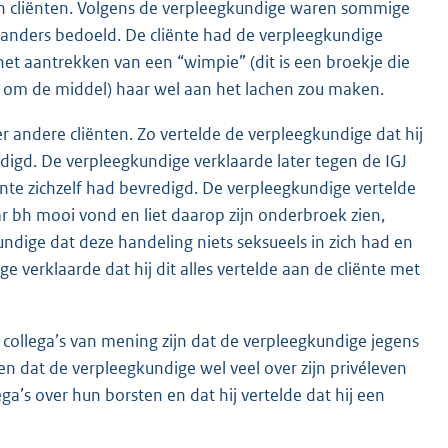
n cliënten. Volgens de verpleegkundige waren sommige
 anders bedoeld. De cliënte had de verpleegkundige
het aantrekken van een “wimpie” (dit is een broekje die
d om de middel) haar wel aan het lachen zou maken.
 andere cliënten. Zo vertelde de verpleegkundige dat hij
edigd. De verpleegkundige verklaarde later tegen de IGJ
liënte zichzelf had bevredigd. De verpleegkundige vertelde
ar bh mooi vond en liet daarop zijn onderbroek zien,
ndige dat deze handeling niets seksueels in zich had en
 verklaarde dat hij dit alles vertelde aan de cliënte met
collega’s van mening zijn dat de verpleegkundige jegens
n dat de verpleegkundige wel veel over zijn privéleven
a’s over hun borsten en dat hij vertelde dat hij een