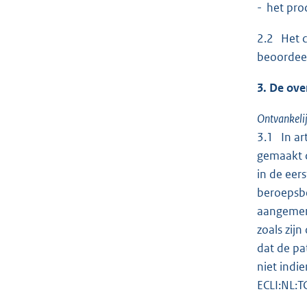
- het pro
2.2 Het c
beoordeel
3. De ove
Ontvankeli
3.1 In ar
gemaakt d
in de eer
beroepsb
aangemerk
zoals zij
dat de pat
niet indi
ECLI:NL:T