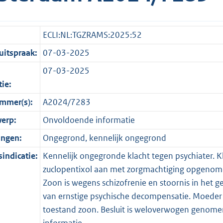
ECLI:NL:TGZRAMS:2025:52
itspraak:
07-03-2025
07-03-2025
tie:
mmer(s):
A2024/7283
erp:
Onvoldoende informatie
ingen:
Ongegrond, kennelijk ongegrond
indicatie:
Kennelijk ongegronde klacht tegen psychiater. K
zuclopentixol aan met zorgmachtiging opgenom
Zoon is wegens schizofrenie en stoornis in het 
van ernstige psychische decompensatie. Moeder 
toestand zoon. Besluit is weloverwogen genom
informatie