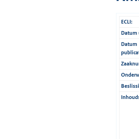
ECLI:
Datum u
Datum
publica
Zaaknu
Onderw
Besliss
Inhouds