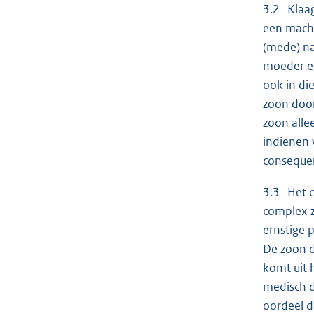
3.2 Klaag
een macht
(mede) na
moeder en
ook in di
zoon door
zoon alle
indienen v
consequen
3.3 Het c
complex z
ernstige 
De zoon d
komt uit 
medisch d
oordeel da