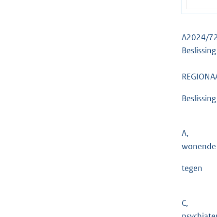
A2024/7
Beslissin
REGIONA
Beslissin
A,
wonende t
tegen
C,
psychiate