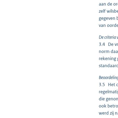
aan de or
zelf wils
gegeven b
van oorde
De criteria
3.4 De vr
norm daar
rekening
standaar
Beoordeling
3.5 Het c
regelmati
die genom
ook betro
werd zij 