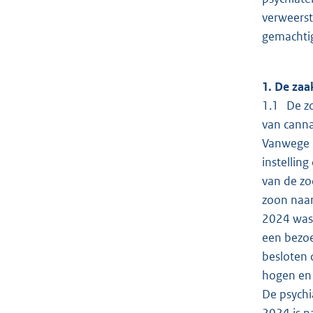
verweerst
gemachtig
1. De zaa
1.1 De zo
van canna
Vanwege p
instellin
van de zo
zoon naar
2024 was 
een bezoe
besloten 
hogen en 
De psychi
2024 is n