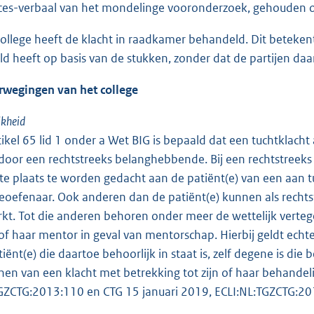
ces-verbaal van het mondelinge vooronderzoek, gehouden 
ollege heeft de klacht in raadkamer behandeld. Dit betekent
d heeft op basis van de stukken, zonder dat de partijen daa
rwegingen van het college
jkheid
tikel 65 lid 1 onder a Wet BIG is bepaald dat een tuchtklac
oor een rechtstreeks belanghebbende. Bij een rechtstreek
ste plaats te worden gedacht aan de patiënt(e) van een aa
eoefenaar. Ook anderen dan de patiënt(e) kunnen als rech
t. Tot die anderen behoren onder meer de wettelijk verteg
n of haar mentor in geval van mentorschap. Hierbij geldt echt
iënt(e) die daartoe behoorlijk in staat is, zelf degene is die b
enen van een klacht met betrekking tot zijn of haar behandel
GZCTG:2013:110 en CTG 15 januari 2019, ECLI:NL:TGZCTG:20