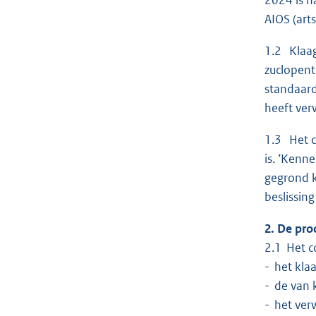
AIOS (arts
1.2 Klaag
zuclopent
standaard
heeft ver
1.3 Het c
is. ‘Kenne
gegrond k
beslissing
2. De pro
2.1 Het c
- het kla
- de van 
- het ver