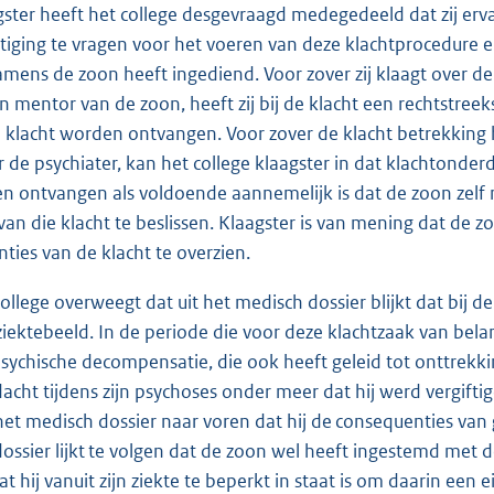
ster heeft het college desgevraagd medegedeeld dat zij erv
iging te vragen voor het voeren van deze klachtprocedure en 
mens de zoon heeft ingediend. Voor zover zij klaagt over d
 mentor van de zoon, heeft zij bij de klacht een rechtstreek
e klacht worden ontvangen. Voor zover de klacht betrekking
 de psychiater, kan het college klaagster in dat klachtonde
en ontvangen als voldoende aannemelijk is dat de zoon zelf
an die klacht te beslissen. Klaagster is van mening dat de zo
ties van de klacht te overzien.
ollege overweegt dat uit het medisch dossier blijkt dat bij d
iektebeeld. In de periode die voor deze klachtzaak van belan
psychische decompensatie, die ook heeft geleid tot onttrekk
acht tijdens zijn psychoses onder meer dat hij werd vergift
het medisch dossier naar voren dat hij de consequenties van 
ossier lijkt te volgen dat de zoon wel heeft ingestemd met 
t hij vanuit zijn ziekte te beperkt in staat is om daarin een