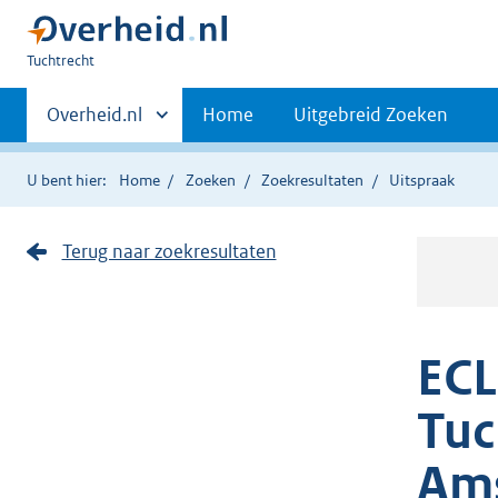
U
Tuchtrecht
bent
Primaire
hier:
Andere
Overheid.nl
Home
Uitgebreid Zoeken
sites
navigatie
binnen
U bent hier:
Home
Zoeken
Zoekresultaten
Uitspraak
Terug naar zoekresultaten
ECL
Tuc
Am