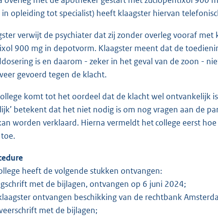
 in opleiding tot specialist) heeft klaagster hiervan telefoni
ster verwijt de psychiater dat zij zonder overleg vooraf met 
ixol 900 mg in depotvorm. Klaagster meent dat de toedien
dosering is en daarom - zeker in het geval van de zoon - ni
weer gevoerd tegen de klacht.
ollege komt tot het oordeel dat de klacht wel ontvankelijk 
lijk’ betekent dat het niet nodig is om nog vragen aan de parti
an worden verklaard. Hierna vermeldt het college eerst hoe d
 toe.
cedure
ollege heeft de volgende stukken ontvangen:
agschrift met de bijlagen, ontvangen op 6 juni 2024;
klaagster ontvangen beschikking van de rechtbank Amsterd
weerschrift met de bijlagen;