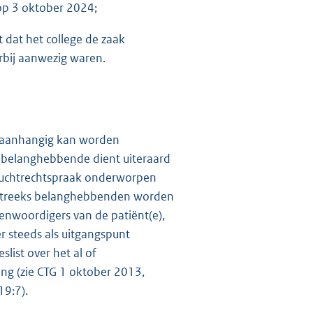
op 3 oktober 2024;
 dat het college de zaak
rbij aanwezig waren.
ht aanhangig kan worden
s belanghebbende dient uiteraard
n tuchtrechtspraak onderworpen
tstreeks belanghebbenden worden
enwoordigers van de patiënt(e),
er steeds als uitgangspunt
eslist over het al of
ing (zie CTG 1 oktober 2013,
19:7).