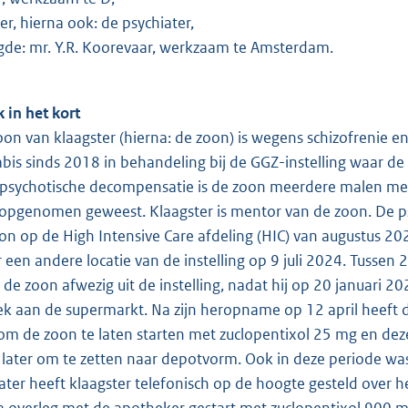
er, hierna ook: de psychiater,
de: mr. Y.R. Koorevaar, werkzaam te Amsterdam.
k in het kort
on van klaagster (hierna: de zoon) is wegens schizofrenie en
bis sinds 2018 in behandeling bij de GGZ-instelling waar de
sychotische decompensatie is de zoon meerdere malen met
g opgenomen geweest. Klaagster is mentor van de zoon. De 
on op de High Intensive Care afdeling (HIC) van augustus 20
 een andere locatie van de instelling op 9 juli 2024. Tussen 
de zoon afwezig uit de instelling, nadat hij op 20 januari 
k aan de supermarkt. Na zijn heropname op 12 april heeft d
om de zoon te laten starten met zuclopentixol 25 mg en dez
later om te zetten naar depotvorm. Ook in deze periode wa
ater heeft klaagster telefonisch op de hoogte gesteld over 
a overleg met de apotheker gestart met zuclopentixol 900