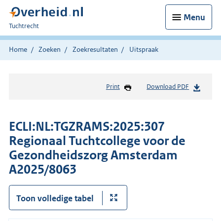
Menu
U
Tuchtrecht
bent
hier:
Home
Zoeken
Zoekresultaten
Uitspraak
Print
Download PDF
ECLI:NL:TGZRAMS:2025:307
Regionaal Tuchtcollege voor de
Gezondheidszorg Amsterdam
A2025/8063
Toon volledige tabel