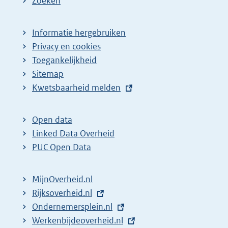
Zoeken
Informatie hergebruiken
Privacy en cookies
Toegankelijkheid
Sitemap
E
Kwetsbaarheid melden
x
t
Open data
e
Linked Data Overheid
r
PUC Open Data
n
e
MijnOverheid.nl
l
E
Rijksoverheid.nl
i
x
E
Ondernemersplein.nl
n
t
x
E
Werkenbijdeoverheid.nl
k