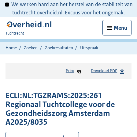
We werken hard aan het herstel van de stabiliteit van
tuchtrecht.overheid.nl. Excuus voor het ongemak.
Menu
U
Tuchtrecht
bent
hier:
Home
Zoeken
Zoekresultaten
Uitspraak
Print
Download PDF
ECLI:NL:TGZRAMS:2025:261
Regionaal Tuchtcollege voor de
Gezondheidszorg Amsterdam
A2025/8035