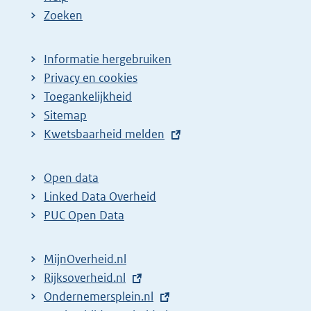
Zoeken
Informatie hergebruiken
Privacy en cookies
Toegankelijkheid
Sitemap
E
Kwetsbaarheid melden
x
t
Open data
e
Linked Data Overheid
r
PUC Open Data
n
e
MijnOverheid.nl
l
E
Rijksoverheid.nl
i
x
E
Ondernemersplein.nl
n