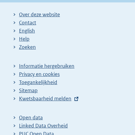
Over deze website
Contact
English
Help
Zoeken
Informatie hergebruiken
Privacy en cookies
Toegankelijkheid
Sitemap
E
Kwetsbaarheid melden
x
t
Open data
e
Linked Data Overheid
r
PUC Open Data