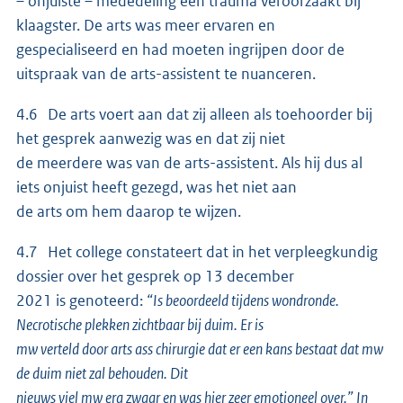
– onjuiste – mededeling een trauma veroorzaakt bij
klaagster. De arts was meer ervaren en
gespecialiseerd en had moeten ingrijpen door de
uitspraak van de arts-assistent te nuanceren.
4.6 De arts voert aan dat zij alleen als toehoorder bij
het gesprek aanwezig was en dat zij niet
de meerdere was van de arts-assistent. Als hij dus al
iets onjuist heeft gezegd, was het niet aan
de arts om hem daarop te wijzen.
4.7 Het college constateert dat in het verpleegkundig
dossier over het gesprek op 13 december
2021 is genoteerd:
“Is beoordeeld tijdens wondronde.
Necrotische plekken zichtbaar bij duim. Er is
mw verteld door arts ass chirurgie dat er een kans bestaat dat mw
de duim niet zal behouden. Dit
nieuws viel mw erg zwaar en was hier zeer emotioneel over.” In