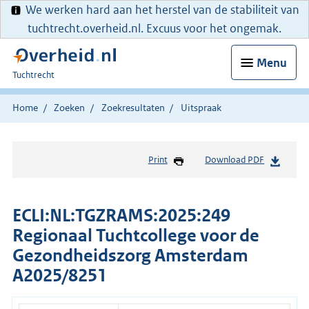
We werken hard aan het herstel van de stabiliteit van
tuchtrecht.overheid.nl. Excuus voor het ongemak.
Menu
U
Tuchtrecht
bent
hier:
Home
Zoeken
Zoekresultaten
Uitspraak
Print
Download PDF
ECLI:NL:TGZRAMS:2025:249
Regionaal Tuchtcollege voor de
Gezondheidszorg Amsterdam
A2025/8251