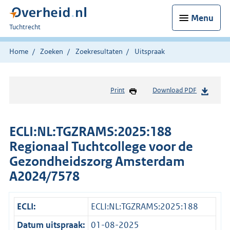
Menu
U
Tuchtrecht
bent
hier:
Home
Zoeken
Zoekresultaten
Uitspraak
Print
Download PDF
ECLI:NL:TGZRAMS:2025:188
Regionaal Tuchtcollege voor de
Gezondheidszorg Amsterdam
A2024/7578
ECLI:
ECLI:NL:TGZRAMS:2025:188
Datum uitspraak:
01-08-2025