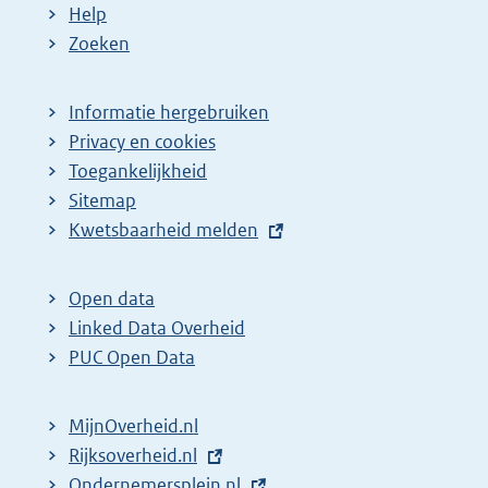
Help
Zoeken
Informatie hergebruiken
Privacy en cookies
Toegankelijkheid
Sitemap
E
Kwetsbaarheid melden
x
t
Open data
e
Linked Data Overheid
r
PUC Open Data
n
e
MijnOverheid.nl
l
E
Rijksoverheid.nl
i
x
E
Ondernemersplein.nl