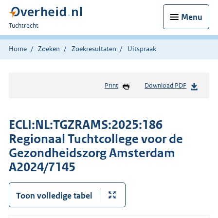
Menu
U
Tuchtrecht
bent
hier:
Home
Zoeken
Zoekresultaten
Uitspraak
Print
Download PDF
ECLI:NL:TGZRAMS:2025:186
Regionaal Tuchtcollege voor de
Gezondheidszorg Amsterdam
A2024/7145
Toon volledige tabel