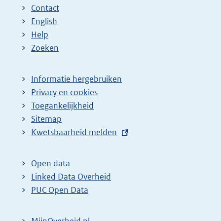
Contact
English
Help
Zoeken
Informatie hergebruiken
Privacy en cookies
Toegankelijkheid
Sitemap
E
Kwetsbaarheid melden
x
t
Open data
e
Linked Data Overheid
r
PUC Open Data
n
e