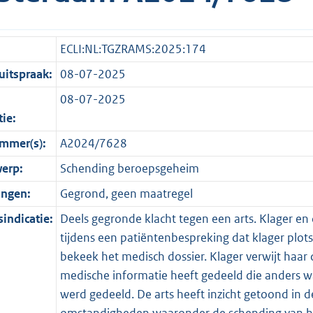
ECLI:NL:TGZRAMS:2025:174
itspraak:
08-07-2025
08-07-2025
tie:
mmer(s):
A2024/7628
erp:
Schending beroepsgeheim
ingen:
Gegrond, geen maatregel
indicatie:
Deels gegronde klacht tegen een arts. Klager en 
tijdens een patiëntenbespreking dat klager plo
bekeek het medisch dossier. Klager verwijt haar 
medische informatie heeft gedeeld die anders wa
werd gedeeld. De arts heeft inzicht getoond in 
omstandigheden waaronder de schending van het