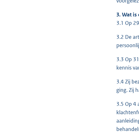
voorgelez
3. Wat is
3.1 Op 29
3.2 De ar
persoonlij
3.3 Op 31
kennis va
3.4 Zij b
ging. Zij
3.5 Op 4 
klachtenf
aanleidin
behandelr