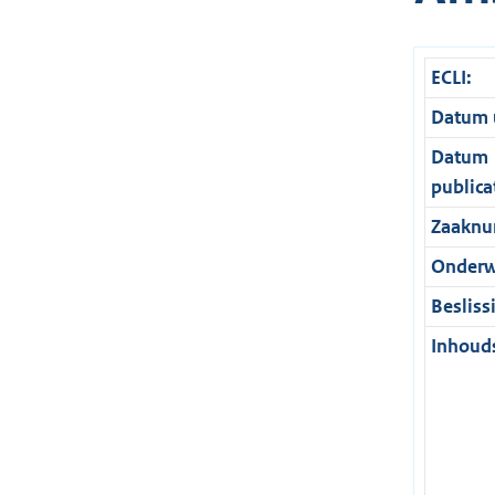
ECLI:
Datum u
Datum
publica
Zaaknu
Onderw
Besliss
Inhouds