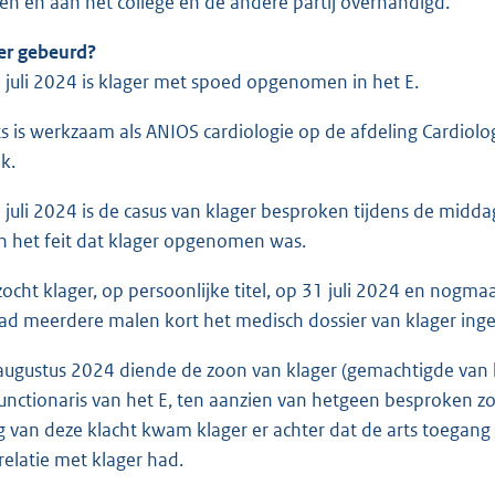
en en aan het college en de andere partij overhandigd.
 er gebeurd?
 juli 2024 is klager met spoed opgenomen in het E.
ts is werkzaam als ANIOS cardiologie op de afdeling Cardiolog
k.
 juli 2024 is de casus van klager besproken tijdens de midd
n het feit dat klager opgenomen was.
ezocht klager, op persoonlijke titel, op 31 juli 2024 en nog
 had meerdere malen kort het medisch dossier van klager inge
augustus 2024 diende de zoon van klager (gemachtigde van kla
unctionaris van het E, ten aanzien van hetgeen besproken zou
g van deze klacht kwam klager er achter dat de arts toegang 
elatie met klager had.