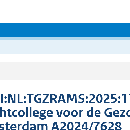
I:NL:TGZRAMS:2025:1
htcollege voor de Ge
sterdam A2024/7628