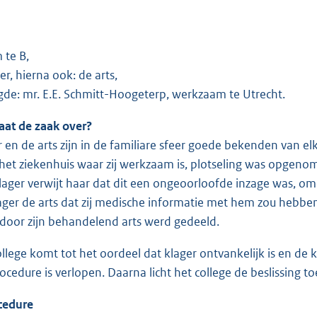
 te B,
r, hierna ook: de arts,
de: mr. E.E. Schmitt-Hoogeterp, werkzaam te Utrecht.
aat de zaak over?
r en de arts zijn in de familiare sfeer goede bekenden van e
n het ziekenhuis waar zij werkzaam is, plotseling was opgen
Klager verwijt haar dat dit een ongeoorloofde inzage was, om
lager de arts dat zij medische informatie met hem zou hebbe
oor zijn behandelend arts werd gedeeld.
ollege komt tot het oordeel dat klager ontvankelijk is en de 
cedure is verlopen. Daarna licht het college de beslissing to
cedure