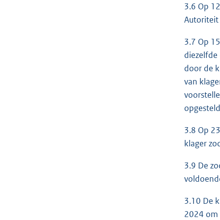
3.6 Op 12
Autoritei
3.7 Op 15
diezelfde
door de k
van klage
voorstell
opgesteld
3.8 Op 23
klager zo
3.9 De zo
voldoende
3.10 De k
2024 om h