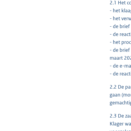
2.1 Het c
- het kla
- het verw
- de brie
- de reac
- het pro
- de brie
maart 20
- de e-ma
- de reac
2.2 De pa
gaan (mon
gemachti
2.3 De za
Klager wa