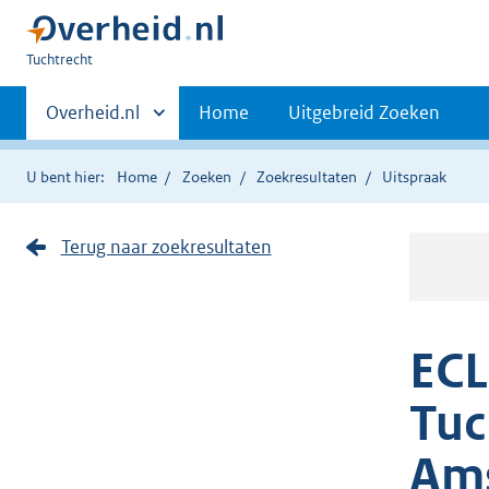
U
Tuchtrecht
bent
Primaire
hier:
Andere
Overheid.nl
Home
Uitgebreid Zoeken
sites
navigatie
binnen
U bent hier:
Home
Zoeken
Zoekresultaten
Uitspraak
Terug naar zoekresultaten
ECL
Tuc
Am