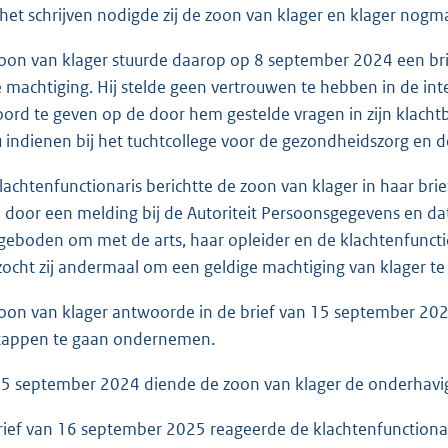
n het schrijven nodigde zij de zoon van klager en klager nogm
oon van klager stuurde daarop op 8 september 2024 een br
e machtiging. Hij stelde geen vertrouwen te hebben in de in
rd te geven op de door hem gestelde vragen in zijn klachtb
u indienen bij het tuchtcollege voor de gezondheidszorg en d
lachtenfunctionaris berichtte de zoon van klager in haar b
d door een melding bij de Autoriteit Persoonsgegevens en dat
eboden om met de arts, haar opleider en de klachtenfunctio
zocht zij andermaal om een geldige machtiging van klager te
oon van klager antwoorde in de brief van 15 september 2024 
stappen te gaan ondernemen.
5 september 2024 diende de zoon van klager de onderhavige 
brief van 16 september 2025 reageerde de klachtenfunctiona