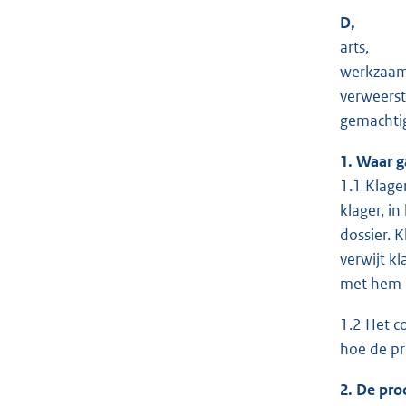
D,
arts,
werkzaam
verweerste
gemachtig
1. Waar g
1.1 Klage
klager, i
dossier. 
verwijt k
met hem d
1.2 Het c
hoe de pro
2. De pro