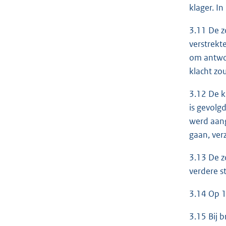
klager. I
3.11 De z
verstrekt
om antwoo
klacht zo
3.12 De k
is gevolg
werd aang
gaan, ver
3.13 De z
verdere 
3.14 Op 1
3.15 Bij 