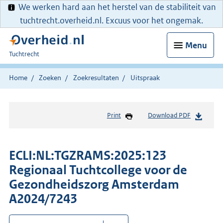
We werken hard aan het herstel van de stabiliteit van
tuchtrecht.overheid.nl. Excuus voor het ongemak.
Menu
U
Tuchtrecht
bent
hier:
Home
Zoeken
Zoekresultaten
Uitspraak
Print
Download PDF
ECLI:NL:TGZRAMS:2025:123
Regionaal Tuchtcollege voor de
Gezondheidszorg Amsterdam
A2024/7243