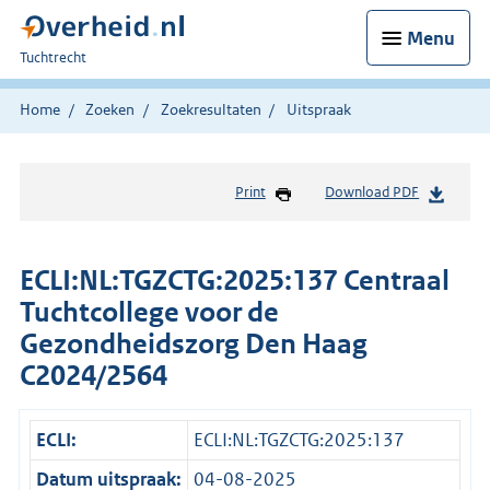
Menu
U
Tuchtrecht
bent
hier:
Home
Zoeken
Zoekresultaten
Uitspraak
Print
Download PDF
ECLI:NL:TGZCTG:2025:137 Centraal
Tuchtcollege voor de
Gezondheidszorg Den Haag
C2024/2564
ECLI:
ECLI:NL:TGZCTG:2025:137
Datum uitspraak:
04-08-2025