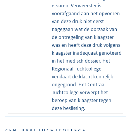
ervaren. Verweerster is
voorafgaand aan het opvoeren
van deze druk niet eerst
nagegaan wat de oorzaak van
de ontregeling van klaagster
was en heeft deze druk volgens
klaagster inadequaat genoteerd
in het medisch dossier. Het
Regionaal Tuchtcollege
verklaart de klacht kennelijk
ongegrond. Het Centraal
Tuchtcollege verwerpt het
beroep van klaagster tegen
deze beslissing.
C E N T R A A L T U C H T C O L L E G E