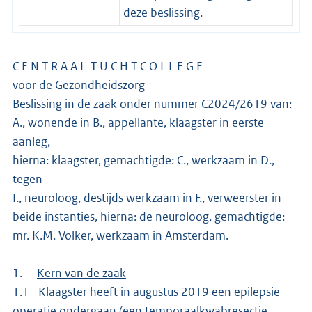
deze beslissing.
C E N T R A A L T U C H T C O L L E G E
voor de Gezondheidszorg
Beslissing in de zaak onder nummer C2024/2619 van:
A., wonende in B., appellante, klaagster in eerste
aanleg,
hierna: klaagster, gemachtigde: C., werkzaam in D.,
tegen
I., neuroloog, destijds werkzaam in F., verweerster in
beide instanties, hierna: de neuroloog, gemachtigde:
mr. K.M. Volker, werkzaam in Amsterdam.
1.
Kern van de zaak
1.1 Klaagster heeft in augustus 2019 een epilepsie-
operatie ondergaan (een temporaalkwabresectie