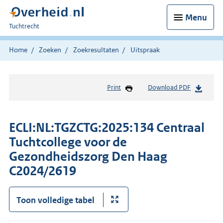
Menu
U
Tuchtrecht
bent
hier:
Home
Zoeken
Zoekresultaten
Uitspraak
Print
Download PDF
ECLI:NL:TGZCTG:2025:134 Centraal
Tuchtcollege voor de
Gezondheidszorg Den Haag
C2024/2619
Toon volledige tabel