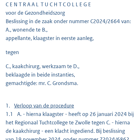
C E N T R A A L T U C H T C O L L E G E
voor de Gezondheidszorg
Beslissing in de zaak onder nummer C2024/2664 van:
A., wonende te B.,
appellante, klaagster in eerste aanleg,
tegen
C., kaakchirurg, werkzaam te D.,
beklaagde in beide instanties,
gemachtigde: mr. C. Grondsma.
1.
Verloop van de procedure
1.1 A. - hierna klaagster - heeft op 26 januari 2024 bij
het Regionaal Tuchtcollege te Zwolle tegen C. - hierna
de kaakchirurg - een klacht ingediend. Bij beslissing
van 19 november 2024, onder nummer Z2024/6862