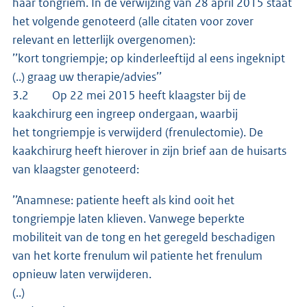
haar tongriem. In de verwijzing van 28 april 2015 staat
het volgende genoteerd (alle citaten voor zover
relevant en letterlijk overgenomen):
’’kort tongriempje; op kinderleeftijd al eens ingeknipt
(..) graag uw therapie/advies’’
3.2 Op 22 mei 2015 heeft klaagster bij de
kaakchirurg een ingreep ondergaan, waarbij
het tongriempje is verwijderd (frenulectomie). De
kaakchirurg heeft hierover in zijn brief aan de huisarts
van klaagster genoteerd:
’’Anamnese: patiente heeft als kind ooit het
tongriempje laten klieven. Vanwege beperkte
mobiliteit van de tong en het geregeld beschadigen
van het korte frenulum wil patiente het frenulum
opnieuw laten verwijderen.
(..)