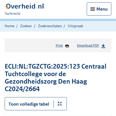
Menu
U
Tuchtrecht
bent
hier:
Home
Zoeken
Zoekresultaten
Uitspraak
Print
Download PDF
ECLI:NL:TGZCTG:2025:123 Centraal
Tuchtcollege voor de
Gezondheidszorg Den Haag
C2024/2664
Toon volledige tabel