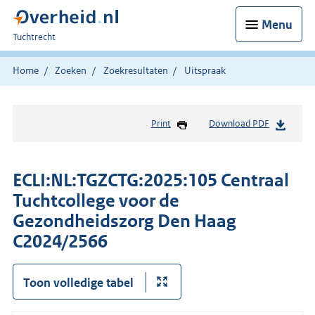
Menu
U
Tuchtrecht
bent
hier:
Home
Zoeken
Zoekresultaten
Uitspraak
Print
Download PDF
ECLI:NL:TGZCTG:2025:105 Centraal
Tuchtcollege voor de
Gezondheidszorg Den Haag
C2024/2566
Toon volledige tabel