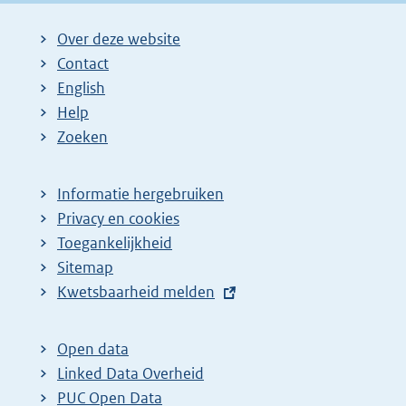
Over deze website
Contact
English
Help
Zoeken
Informatie hergebruiken
Privacy en cookies
Toegankelijkheid
Sitemap
E
Kwetsbaarheid melden
x
t
Open data
e
Linked Data Overheid
r
PUC Open Data