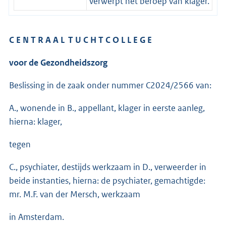
verwerpt het beroep van klager.
C E N T R A A L T U C H T C O L L E G E
voor de Gezondheidszorg
Beslissing in de zaak onder nummer C2024/2566 van:
A., wonende in B., appellant, klager in eerste aanleg,
hierna: klager,
tegen
C., psychiater, destijds werkzaam in D., verweerder in
beide instanties, hierna: de psychiater, gemachtigde:
mr. M.F. van der Mersch, werkzaam
in Amsterdam.