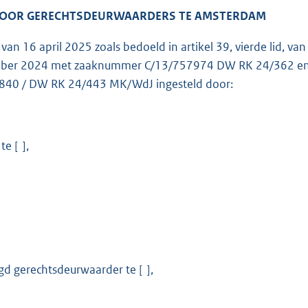
VOOR GERECHTSDEURWAARDERS TE AMSTERDAM
g van 16 april 2025 zoals bedoeld in artikel 39, vierde lid, 
ber 2024 met zaaknummer C/13/757974 DW RK 24/362 en h
840 / DW RK 24/443 MK/WdJ ingesteld door:
e [ ],
d gerechtsdeurwaarder te [ ],