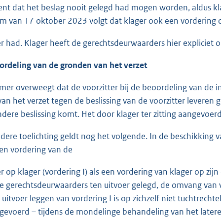
ent dat het beslag nooit gelegd had mogen worden, aldus kla
 van 17 oktober 2023 volgt dat klager ook een vordering o
r had. Klager heeft de gerechtsdeurwaarders hier expliciet 
ordeling van de gronden van het verzet
mer overweegt dat de voorzitter bij de beoordeling van de in
an het verzet tegen de beslissing van de voorzitter levere
ndere beslissing komt. Het door klager ter zitting aangevoer
adere toelichting geldt nog het volgende. In de beschikkin
een vordering van de
r op klager (vordering I) als een vordering van klager op zijn
 gerechtsdeurwaarders ten uitvoer gelegd, de omvang van vor
uitvoer leggen van vordering I is op zichzelf niet tuchtrechte
gevoerd – tijdens de mondelinge behandeling van het later