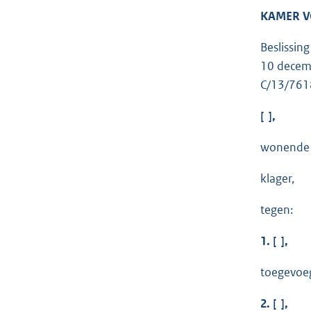
KAMER 
Beslissin
10 decem
C/13/761
[ ],
wonende t
klager,
tegen:
1. [ ],
toegevoeg
2. [ ],