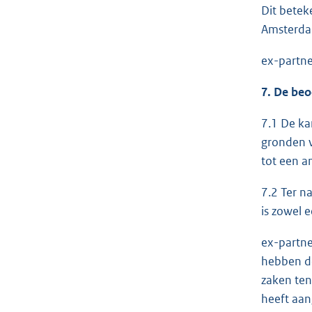
Dit betek
Amsterdam
ex-partne
7. De beo
7.1 De ka
gronden v
tot een a
7.2 Ter n
is zowel 
ex-partne
hebben de
zaken ten 
heeft aan