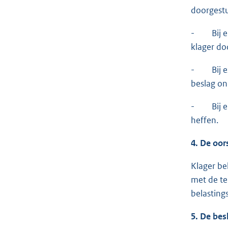
doorgestu
- Bij e-m
klager do
- Bij exp
beslag on
- Bij e-m
heffen.
4. De oor
Klager be
met de te
belasting
5. De bes