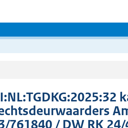
I:NL:TGDKG:2025:32 
echtsdeurwaarders A
3/761840 / DW RK 24