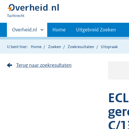
U
Tuchtrecht
bent
Primaire
hier:
Andere
Overheid.nl
Home
Uitgebreid Zoeken
sites
navigatie
binnen
U bent hier:
Home
Zoeken
Zoekresultaten
Uitspraak
Terug naar zoekresultaten
ECL
ger
C/1