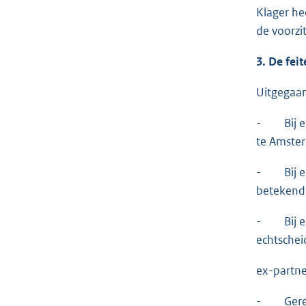
Klager he
de voorzi
3. De fei
Uitgegaan
- Bij e-m
te Amster
- Bij exp
betekend m
- Bij e-m
echtschei
ex-partne
- Gerecht