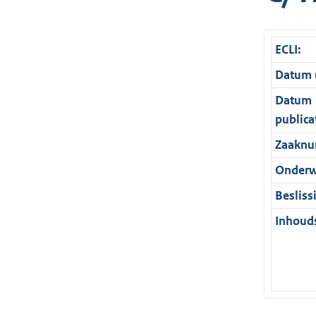
ECLI:
Datum u
Datum
publica
Zaaknu
Onderw
Besliss
Inhouds