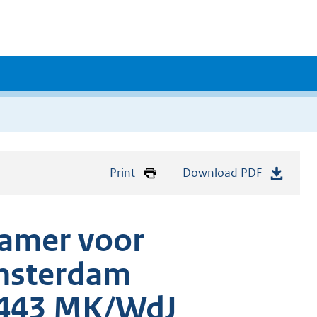
Print
Download PDF
kamer voor
msterdam
/443 MK/WdJ