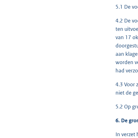
5.1 De vo
4.2 De vo
ten uitvo
van 17 ok
doorgestu
aan klage
worden ve
had verzo
4.3 Voor 
niet de g
5.2 Op gr
6. De gro
In verzet