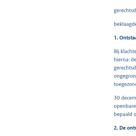
gerechtsd
beklaagd
1. Ontsta
Bij klach
hierna: d
gerechtsd
ongegrond
toegezond
30 decemb
openbare 
bepaald o
2. De ont