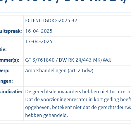
ECLI:NL:TGDKG:2025:32
itspraak:
16-04-2025
17-04-2025
tie:
mmer(s):
C/13/761840 / DW RK 24/443 MK/WdJ
erp:
Ambtshandelingen (art. 2 Gdw)
ingen:
indicatie:
De gerechtsdeurwaarders hebben niet tuchtrechte
Dat de voorzieningenrechter in kort geding hee
opgeheven, betekent niet dat de gerechtsdeurwaa
hebben gehandeld.