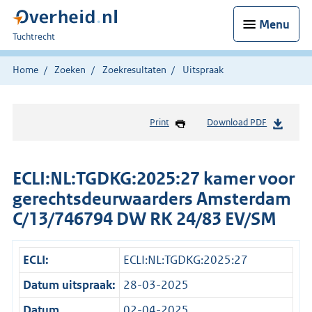
Menu
U
Tuchtrecht
bent
hier:
Home
Zoeken
Zoekresultaten
Uitspraak
Print
Download PDF
ECLI:NL:TGDKG:2025:27 kamer voor
gerechtsdeurwaarders Amsterdam
C/13/746794 DW RK 24/83 EV/SM
ECLI:
ECLI:NL:TGDKG:2025:27
Datum uitspraak:
28-03-2025
Datum
02-04-2025