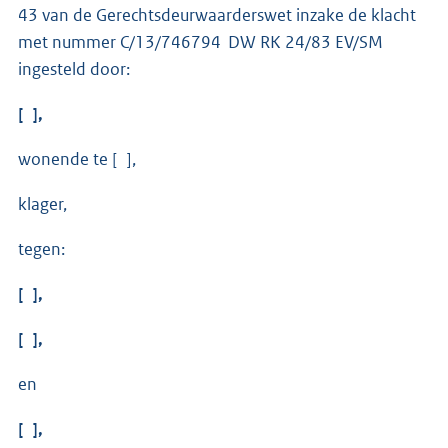
43 van de Gerechtsdeurwaarderswet inzake de klacht
met nummer C/13/746794 DW RK 24/83 EV/SM
ingesteld door:
[ ],
wonende te [ ],
klager,
tegen:
[ ],
[ ],
en
[ ],