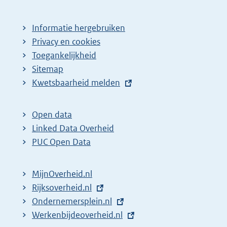
Informatie hergebruiken
Privacy en cookies
Toegankelijkheid
Sitemap
E
Kwetsbaarheid melden
x
t
Open data
e
Linked Data Overheid
r
PUC Open Data
n
e
MijnOverheid.nl
l
E
Rijksoverheid.nl
i
x
E
Ondernemersplein.nl
n
t
x
E
Werkenbijdeoverheid.nl
k