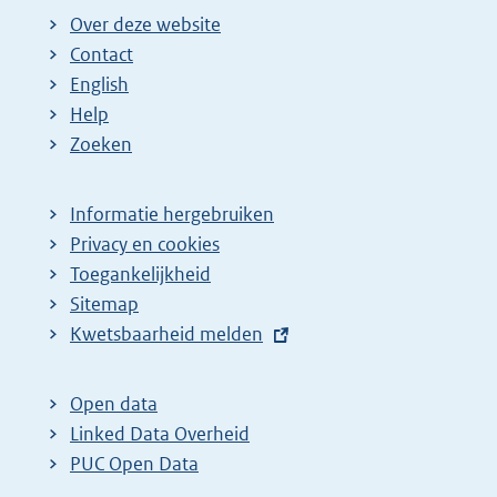
Over deze website
Contact
English
Help
Zoeken
Informatie hergebruiken
Privacy en cookies
Toegankelijkheid
Sitemap
E
Kwetsbaarheid melden
x
t
Open data
e
Linked Data Overheid
r
PUC Open Data
n