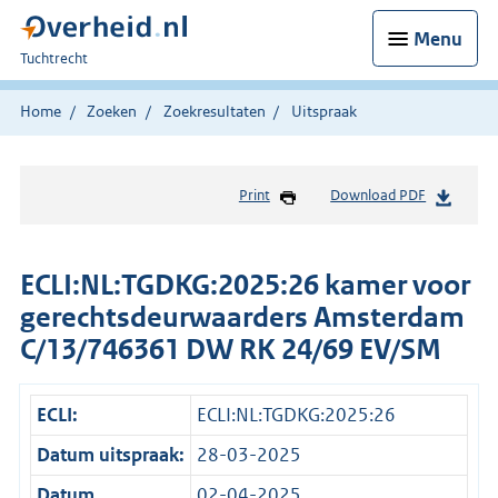
Menu
U
Tuchtrecht
bent
hier:
Home
Zoeken
Zoekresultaten
Uitspraak
Print
Download PDF
ECLI:NL:TGDKG:2025:26 kamer voor
gerechtsdeurwaarders Amsterdam
C/13/746361 DW RK 24/69 EV/SM
ECLI:
ECLI:NL:TGDKG:2025:26
Datum uitspraak:
28-03-2025
Datum
02-04-2025