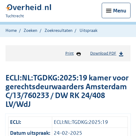
Menu
U
Tuchtrecht
bent
hier:
Home
Zoeken
Zoekresultaten
Uitspraak
Print
Download PDF
ECLI:NL:TGDKG:2025:19 kamer voor
gerechtsdeurwaarders Amsterdam
C/13/760233 / DW RK 24/408
LV/WdJ
ECLI:
ECLI:NL:TGDKG:2025:19
Datum uitspraak:
24-02-2025