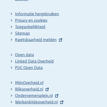
Informatie hergebruiken
Privacy en cookies
Toegankelijkheid
Sitemap
E
Kwetsbaarheid melden
x
t
Open data
e
Linked Data Overheid
r
PUC Open Data
n
e
MijnOverheid.nl
l
E
Rijksoverheid.nl
i
x
E
Ondernemersplein.nl
n
t
x
E
Werkenbijdeoverheid.nl
k