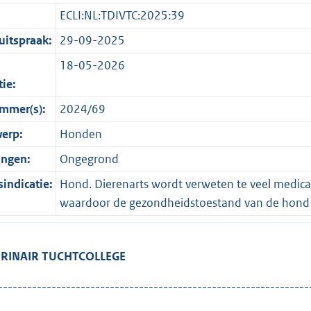
ECLI:NL:TDIVTC:2025:39
itspraak:
29-09-2025
18-05-2026
tie:
mmer(s):
2024/69
erp:
Honden
ingen:
Ongegrond
indicatie:
Hond. Dierenarts wordt verweten te veel medic
waardoor de gezondheidstoestand van de hond er
ERINAIR TUCHTCOLLEGE
----------------------------------------------------------------