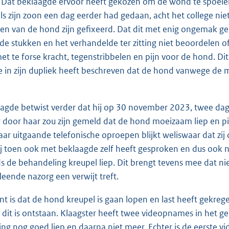
. Dat beklaagde ervoor heeft gekozen om de wond te spoelen 
ls zijn zoon een dag eerder had gedaan, acht het college niet 
en van de hond zijn gefixeerd. Dat dit met enig ongemak ge
 de stukken en het verhandelde ter zitting niet beoordelen of 
met te forse kracht, tegenstribbelen en pijn voor de hond. Di
 in zijn dupliek heeft beschreven dat de hond vanwege de mas
.
aagde betwist verder dat hij op 30 november 2023, twee da
r door haar zou zijn gemeld dat de hond moeizaam liep en pi
 haar uitgaande telefonische oproepen blijkt weliswaar dat zi
zij toen ook met beklaagde zelf heeft gesproken en dus ook n
s de behandeling kreupel liep. Dit brengt tevens mee dat n
leende nazorg een verwijt treft.
ent is dat de hond kreupel is gaan lopen en last heeft gekr
dit is ontstaan. Klaagster heeft twee videopnames in het ge
ng nog goed liep en daarna niet meer. Echter is de eerste