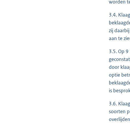
worden t
3.4. Klaa
beklaagde
zij daarb
aan te zi
3.5. Op 9
geconstat
door klaa
optie bet
beklaagde
is bespro
3.6. Klaa
soorten p
overlijde