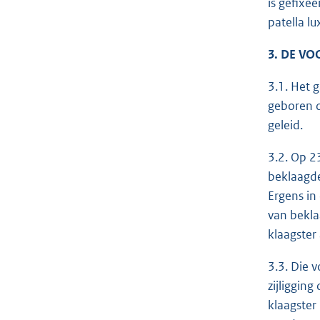
is gefixe
patella l
3. DE V
3.1. Het 
geboren o
geleid.
3.2. Op 2
beklaagde
Ergens in
van bekla
klaagster
3.3. Die 
zijliggin
klaagster