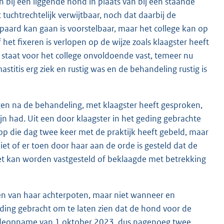
bij een liggende hond in plaats van bij een staande
tuchtrechtelijk verwijtbaar, noch dat daarbij de
paard kan gaan is voorstelbaar, maar het college kan op
het fixeren is verlopen op de wijze zoals klaagster heeft
t staat voor het college onvoldoende vast, temeer nu
titis erg ziek en rustig was en de behandeling rustig is
gen na de behandeling, met klaagster heeft gesproken,
jn had. Uit een door klaagster in het geding gebrachte
j op die dag twee keer met de praktijk heeft gebeld, maar
iet of er toen door haar aan de orde is gesteld dat de
iet kan worden vastgesteld of beklaagde met betrekking
egen van haar achterpoten, maar niet wanneer en
ding gebracht om te laten zien dat de hond voor de
 videopname van 1 oktober 2023, dus nagenoeg twee