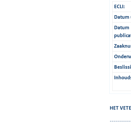
ECLI:
Datum u
Datum
publica
Zaaknu
Onderw
Besliss
Inhouds
HET VET
----------