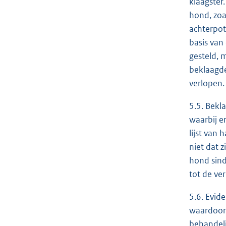
klaagster
hond, zoa
achterpot
basis van
gesteld, 
beklaagde
verlopen
5.5. Bekl
waarbij e
lijst van
niet dat 
hond sind
tot de ver
5.6. Evid
waardoor 
behandeli