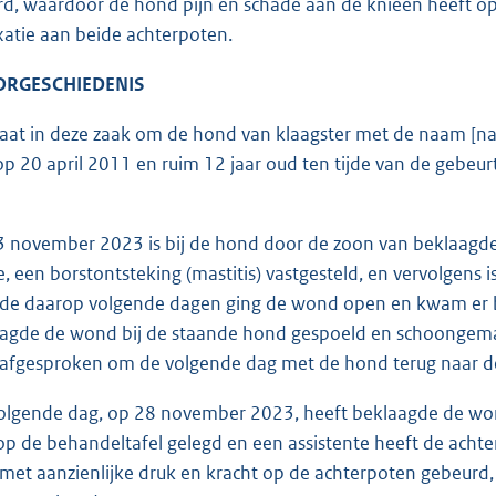
erd, waardoor de hond pijn en schade aan de knieën heeft op
uxatie aan beide achterpoten.
OORGESCHIEDENIS
gaat in deze zaak om de hond van klaagster met de naam [naa
p 20 april 2011 en ruim 12 jaar oud ten tijde van de gebeu
3 november 2023 is bij de hond door de zoon van beklaagde,
, een borstontsteking (mastitis) vastgesteld, en vervolgens 
 de daarop volgende dagen ging de wond open en kwam er 
agde de wond bij de staande hond gespoeld en schoongemaak
 afgesproken om de volgende dag met de hond terug naar d
volgende dag, op 28 november 2023, heeft beklaagde de wo
g op de behandeltafel gelegd en een assistente heeft de achte
 met aanzienlijke druk en kracht op de achterpoten gebeur