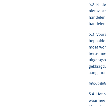
5.2. Bij 
niet zo s
handelen 
handelend
5.3. Voor
bepaalde 
moet word
berust ni
uitgangsp
geklaagd,
aangenom
Inhoudelijk
5.4. Het 
waarmee h