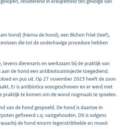
gelopen, resulterend in kreupelheid ten gevolge van
m hond] (hierna de hond), een Bichon Frisé (teef),
rtenissen die tot de onderhavige procedure hebben
 tevens dierenarts en werkzaam bij de praktijk van
is aan de hond een antibioticuminjectie toegediend.
bloed en pus uit. Op 27 november 2023 heeft de zoon
t. Er is antibiotica voorgeschreven en er werd met
e praktijk te komen om de wond nogmaals te spoelen.
nd van de hond gespoeld. De hond is daartoe in
rpoten gefixeerd c.q. vastgehouden. Dit is volgens
d, waarbij de hond enorm tegenstribbelde en moest