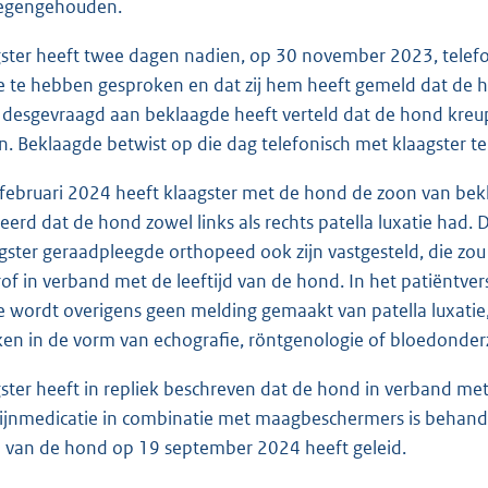
egengehouden.
gster heeft twee dagen nadien, op 30 november 2023, telefo
 te hebben gesproken en dat zij hem heeft gemeld dat de ho
ij desgevraagd aan beklaagde heeft verteld dat de hond kreu
en. Beklaagde betwist op die dag telefonisch met klaagster 
 februari 2024 heeft klaagster met de hond de zoon van be
eerd dat de hond zowel links als rechts patella luxatie had. 
gster geraadpleegde orthopeed ook zijn vastgesteld, die z
rof in verband met de leeftijd van de hond. In het patiëntver
 wordt overigens geen melding gemaakt van patella luxatie,
ken in de vorm van echografie, röntgenologie of bloedonderz
gster heeft in repliek beschreven dat de hond in verband me
ijnmedicatie in combinatie met maagbeschermers is behande
n van de hond op 19 september 2024 heeft geleid.