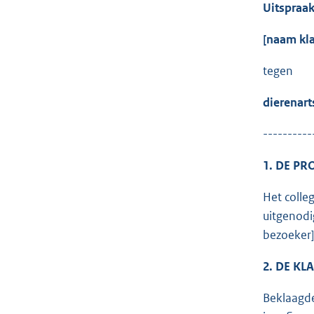
Uitspraa
[naa
tegen
dieren
----------
1. DE P
Het colle
uitgenodi
bezoeker]
2. DE KL
Beklaagde