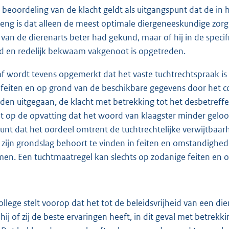
de beoordeling van de klacht geldt als uitgangspunt dat de in
treng is dat alleen de meest optimale diergeneeskundige zorg
van de dierenarts beter had gekund, maar of hij in de specif
 en redelijk bekwaam vakgenoot is opgetreden.
af wordt tevens opgemerkt dat het vaste tuchtrechtspraak is
feiten en op grond van de beschikbare gegevens door het co
en uitgegaan, de klacht met betrekking tot het desbetref
et op de opvatting dat het woord van klaagster minder gelo
unt dat het oordeel omtrent de tuchtrechtelijke verwijtbaarh
 zijn grondslag behoort te vinden in feiten en omstandighe
en. Een tuchtmaatregel kan slechts op zodanige feiten en
college stelt voorop dat het tot de beleidsvrijheid van een 
ij of zij de beste ervaringen heeft, in dit geval met betrek