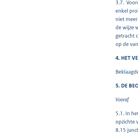
3.7. Voor
enkel pro
niet meer
de wijze 
getracht 
op de van
4. HET 
Beklaagde
5. DE B
Vooraf
5.1. In h
opzichte 
8.15 junc