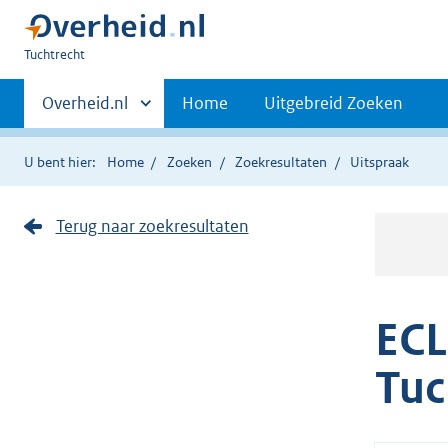
U
Tuchtrecht
bent
Primaire
hier:
Andere
Overheid.nl
Home
Uitgebreid Zoeken
sites
navigatie
binnen
U bent hier:
Home
Zoeken
Zoekresultaten
Uitspraak
Terug naar zoekresultaten
ECL
Tuc