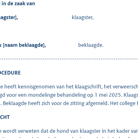
k in de zaak van
m klaagster],
klaagster,
arts [naam beklaagde],
beklaagde.
----------------------------------------------------------------
ROCEDURE
ge heeft kennisgenomen van het klaagschrift, het verweerschri
gd voor een mondelinge behandeling op 1 mei 2025. Klaags
. Beklaagde heeft zich voor de zitting afgemeld. Het college
ACHT
 wordt verweten dat de hond van klaagster in het kader va