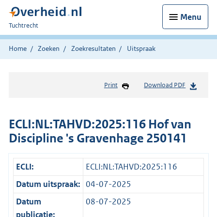
Menu
U
Tuchtrecht
bent
hier:
Home
Zoeken
Zoekresultaten
Uitspraak
Print
Download PDF
ECLI:NL:TAHVD:2025:116 Hof van
Discipline 's Gravenhage 250141
ECLI:
ECLI:NL:TAHVD:2025:116
Datum uitspraak:
04-07-2025
Datum
08-07-2025
publicatie: