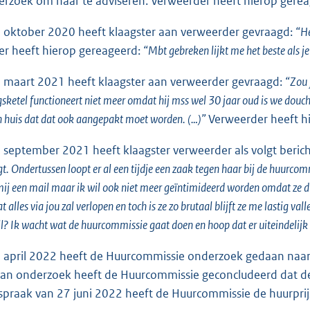
erzoek om haar te adviseren. Verweerder heeft hierop gere
 oktober 2020 heeft klaagster aan verweerder gevraagd:
“He
r heeft hierop gereageerd:
“Mbt gebreken lijkt me het beste als 
 maart 2021 heeft klaagster aan verweerder gevraagd:
“Zou 
ketel functioneert niet meer omdat hij mss wel 30 jaar oud is we douche
n huis dat dat ook aangepakt moet worden. (…)”
Verweerder heeft h
 september 2021 heeft klaagster verweerder als volgt beric
t. Ondertussen loopt er al een tijdje een zaak tegen haar bij de huurcomm
mij een mail maar ik wil ook niet meer geïntimideerd worden omdat ze dr
 alles via jou zal verlopen en toch is ze zo brutaal blijft ze me lastig val
il? Ik wacht wat de huurcommissie gaat doen en hoop dat er uiteindelijk
 april 2022 heeft de Huurcommissie onderzoek gedaan naar
an onderzoek heeft de Huurcommissie geconcludeerd dat de
tspraak van 27 juni 2022 heeft de Huurcommissie de huurpri