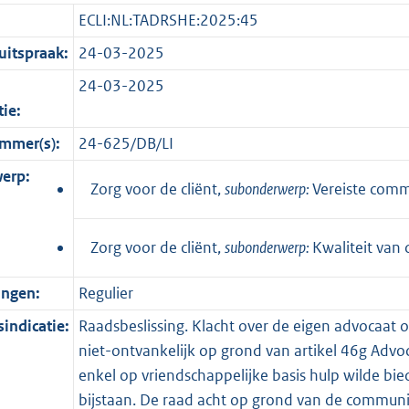
ECLI:NL:TADRSHE:2025:45
itspraak:
24-03-2025
24-03-2025
tie:
mmer(s):
24-625/DB/LI
erp:
Zorg voor de cliënt,
subonderwerp:
Vereiste comm
Zorg voor de cliënt,
subonderwerp:
Kwaliteit van 
ingen:
Regulier
indicatie:
Raadsbeslissing. Klacht over de eigen advocaat ov
niet-ontvankelijk op grond van artikel 46g Adv
enkel op vriendschappelijke basis hulp wilde bie
bijstaan. De raad acht op grond van de communica