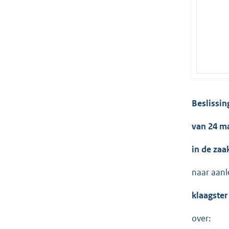
Beslissin
van 24 m
in de zaa
naar aanl
klaagster
over: