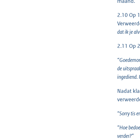
maand.
2.10 Op 1
Verweerde
dat ik je a
2.11 Op 2
“Goedemorge
de uitspra
ingediend. 
Nadat kla
verweerde
“Sorry tis 
“Hoe bedoel
verder?”