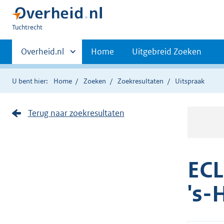
U
Tuchtrecht
bent
Primaire
hier:
Andere
Overheid.nl
Home
Uitgebreid Zoeken
sites
navigatie
binnen
U bent hier:
Home
Zoeken
Zoekresultaten
Uitspraak
Terug naar zoekresultaten
ECL
's-