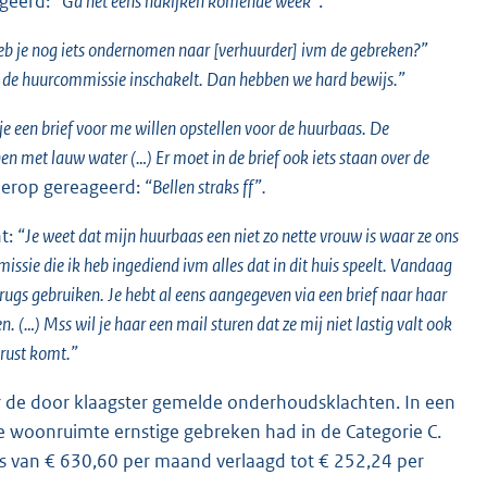
ageerd:
“Ga het eens nakijken komende week”
.
b je nog iets ondernomen naar [verhuurder] ivm de gebreken?”
je de huurcommissie inschakelt. Dan hebben we hard bewijs.”
je een brief voor me willen opstellen voor de huurbaas. De
n met lauw water (…) Er moet in de brief ook iets staan over de
ierop gereageerd:
“Bellen straks ff”.
ht:
“Je weet dat mijn huurbaas een niet zo nette vrouw is waar ze ons
issie die ik heb ingediend ivm alles dat in dit huis speelt. Vandaag
ugs gebruiken. Je hebt al eens aangegeven via een brief naar haar
len. (…) Mss wil je haar een mail sturen dat ze mij niet lastig valt ook
 rust komt.”
 de door klaagster gemelde onderhoudsklachten. In een
 woonruimte ernstige gebreken had in de Categorie C.
js van € 630,60 per maand verlaagd tot € 252,24 per