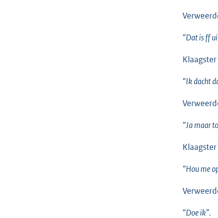
Verweerde
“Dat is ff u
Klaagster
“Ik dacht d
Verweerde
“Ja maar to
Klaagster
“Hou me op 
Verweerde
“Doe ik”.