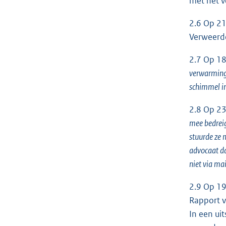
met het v
2.6 Op 21
Verweerde
2.7 Op 18
verwarmings
schimmel i
2.8 Op 23
mee bedreig
stuurde ze 
advocaat dat
niet via ma
2.9 Op 19
Rapport v
In een ui