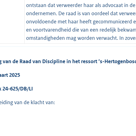
ontstaan dat verweerder haar als advocaat in de
ondernemen. De raad is van oordeel dat verweerd
onvoldoende met haar heeft gecommuniceerd en 
en voortvarendheid die van een redelijk bekwam
omstandigheden mag worden verwacht. In zoverre
g van de Raad van Discipline in het ressort ‘s-Hertogenbos
aart 2025
k 24-625/DB/LI
eiding van de klacht van: