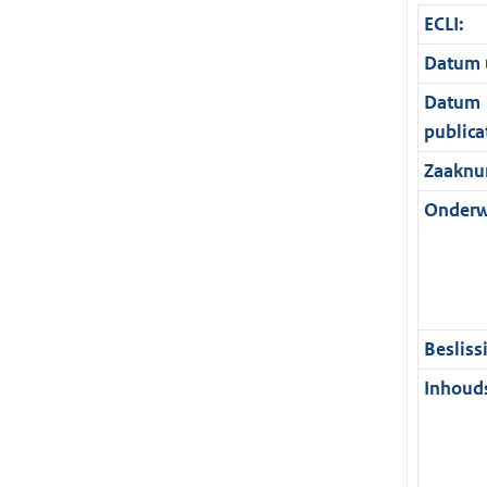
ECLI:
Datum u
Datum
publica
Zaaknu
Onderw
Besliss
Inhouds