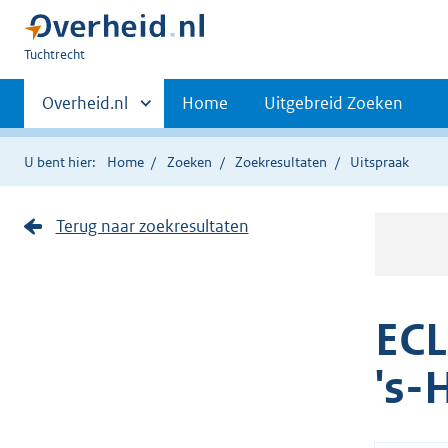
U
Tuchtrecht
bent
Primaire
hier:
Andere
Overheid.nl
Home
Uitgebreid Zoeken
sites
navigatie
binnen
U bent hier:
Home
Zoeken
Zoekresultaten
Uitspraak
Terug naar zoekresultaten
ECL
's-