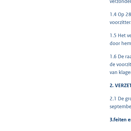
verzonden
1.4 Op 28
voorzitte
1.5 Het v
door hem 
1.6 De ra
de voorzi
van klage
2. VERZE
2.1 De gr
september
3.feiten e