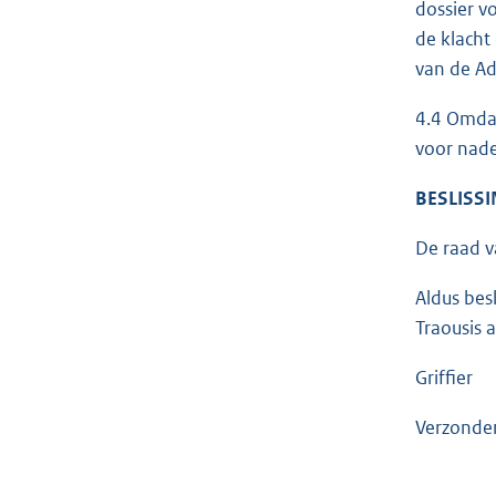
dossier v
de klacht
van de A
4.4 Omdat
voor nade
BESLISSI
De raad v
Aldus besl
Traousis 
Gri
Verzonde