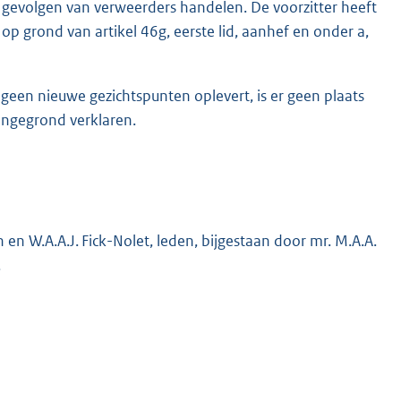
 gevolgen van verweerders handelen. De voorzitter heeft
 op grond van artikel 46g, eerste lid, aanhef en onder a,
 geen nieuwe gezichtspunten oplevert, is er geen plaats
ongegrond verklaren.
n en W.A.A.J. Fick-Nolet, leden, bijgestaan door mr. M.A.A.
.