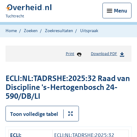
Menu
U
Tuchtrecht
bent
hier:
Home
Zoeken
Zoekresultaten
Uitspraak
Print
Download PDF
ECLI:NL:TADRSHE:2025:32 Raad van
Discipline 's-Hertogenbosch 24-
590/DB/LI
Toon volledige tabel
ECLI:
ECLI:NL:TADRSHE:2025:32