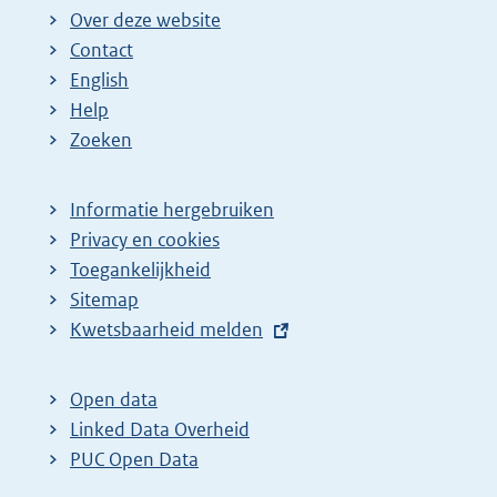
Over deze website
Contact
English
Help
Zoeken
Informatie hergebruiken
Privacy en cookies
Toegankelijkheid
Sitemap
E
Kwetsbaarheid melden
x
t
Open data
e
Linked Data Overheid
r
PUC Open Data
n