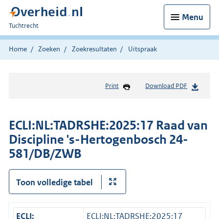
Menu
U
Tuchtrecht
bent
hier:
Home
Zoeken
Zoekresultaten
Uitspraak
Print
Download PDF
ECLI:NL:TADRSHE:2025:17 Raad van
Discipline 's-Hertogenbosch 24-
581/DB/ZWB
Toon volledige tabel
ECLI:
ECLI:NL:TADRSHE:2025:17