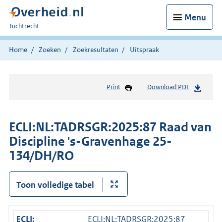
Menu
U
Tuchtrecht
bent
hier:
Home
Zoeken
Zoekresultaten
Uitspraak
Print
Download PDF
ECLI:NL:TADRSGR:2025:87 Raad van
Discipline 's-Gravenhage 25-
134/DH/RO
Toon volledige tabel
ECLI:
ECLI:NL:TADRSGR:2025:87