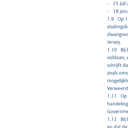
- 25 juli
- 18 janu
1.9 Op 10
stuitings
dwangsom 
Jersey.
1.10 Bij 
voldaan, 
schrijft 
zoals oms
mogelijkh
Verweerst
1.11 Op 2
handeling
Governme
1.12 Bij 
en dat de