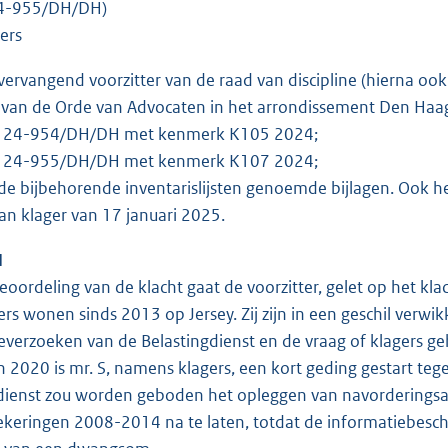
24-955/DH/DH)
ers
vervangend voorzitter van de raad van discipline (hierna oo
van de Orde van Advocaten in het arrondissement Den Haag
k 24-954/DH/DH met kenmerk K105 2024;
k 24-955/DH/DH met kenmerk K107 2024;
de bijbehorende inventarislijsten genoemde bijlagen. Ook h
van klager van 17 januari 2025.
N
eoordeling van de klacht gaat de voorzitter, gelet op het klac
rs wonen sinds 2013 op Jersey. Zij zijn in een geschil verwi
everzoeken van de Belastingdienst en de vraag of klagers g
 2020 is mr. S, namens klagers, een kort geding gestart teg
dienst zou worden geboden het opleggen van navorderings
ekeringen 2008-2014 na te laten, totdat de informatiebeschi