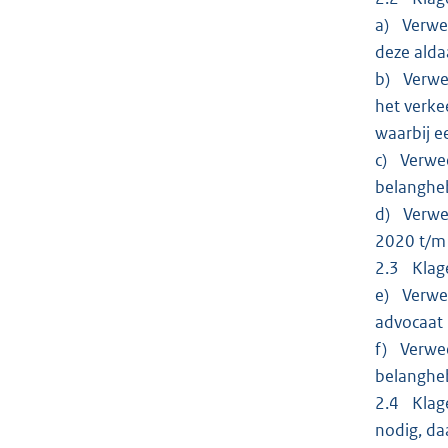
a) Verwee
deze alda
b) Verwee
het verke
waarbij e
c) Verwee
belangheb
d) Verwee
2020 t/m 
2.3 Klage
e) Verwee
advocaat 
f) Verwee
belangheb
2.4 Klage
nodig, da