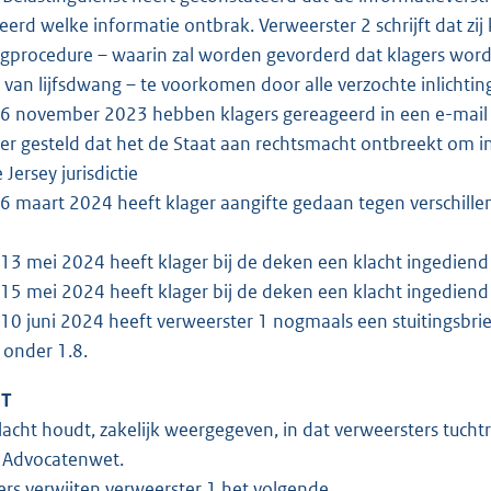
ceerd welke informatie ontbrak. Verweerster 2 schrijft dat zi
gprocedure – waarin zal worden gevorderd dat klagers word
e van lijfsdwang – te voorkomen door alle verzochte inlichti
 november 2023 hebben klagers gereageerd in een e-mail a
r gesteld dat het de Staat aan rechtsmacht ontbreekt om in
Jersey jurisdictie
 maart 2024 heeft klager aangifte gedaan tegen verschille
3 mei 2024 heeft klager bij de deken een klacht ingediend
5 mei 2024 heeft klager bij de deken een klacht ingediend
0 juni 2024 heeft verweerster 1 nogmaals een stuitingsbrief 
onder 1.8.
HT
acht houdt, zakelijk weergegeven, in dat verweersters tucht
6 Advocatenwet.
rs verwijten verweerster 1 het volgende.