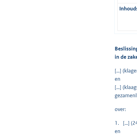
Inhouds
Beslissin
in de zak
[…] (klage
en
[…] (klaag
gezamenli
over:
1. […] (
en