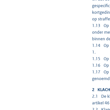
gespecifi
kortgedin
op straff
1.13 Op 6
onder mee
binnen de 
1.14 Op 6
1.
1.15 Op 1
1.16 Op 1
1.17 Op 1
genoemd 
2 KLAC
2.1 De kl
artikel 4
2.2 Klage