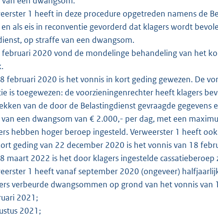
fe van een dwangsom.
erster 1 heeft in deze procedure opgetreden namens de Bela
n als eis in reconventie gevorderd dat klagers wordt bevo
dienst, op straffe van een dwangsom.
februari 2020 vond de mondelinge behandeling van het kort
k.
 februari 2020 is het vonnis in kort geding gewezen. De vor
ie is toegewezen: de voorzieningenrechter heeft klagers be
rekken van de door de Belastingdienst gevraagde gegevens en
e van een dwangsom van € 2.000,- per dag, met een maxim
rs hebben hoger beroep ingesteld. Verweerster 1 heeft ook 
 kort geding van 22 december 2020 is het vonnis van 18 febr
 maart 2022 is het door klagers ingestelde cassatieberoep
erster 1 heeft vanaf september 2020 (ongeveer) halfjaarlijks 
ers verbeurde dwangsommen op grond van het vonnis van 1
uari 2021;
ustus 2021;