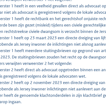
rster 1 heeft in een veelheid gevallen direct als advocaat op
ar niet als advocaat is geregistreerd volgens de lokale advoca
rster 1 heeft de rechtbank en het gerechtshof onjuiste re
erde been zijn gezet (misleid) tijdens een civiele gerechtel
en rechtstreekse civiele dwangsom is verzocht binnen de Jerse
rster 1 heeft op 23 maart 2023 een directe dreiging van lij
bende als Jersey inwoner de inlichtingen niet alsnog aanlev
rster 1 heeft meerdere stuitingsbrieven op gegrond van art
2023. De stuitingsbrieven zouden het recht op de dwangsom m
rs verwijten verweerster 2 het volgende:
rster 2 heeft direct als advocaat opgetreden binnen een andere
is geregistreerd volgens de lokale advocaten wet.
rster 2 heeft op 2 november 2023 een directe dreiging van l
bende als Jersey inwoner inlichtingen niet aanlevert aan de
r heeft de genoemde klachtonderdelen in zijn klachtbrief ge
arop ingaan.