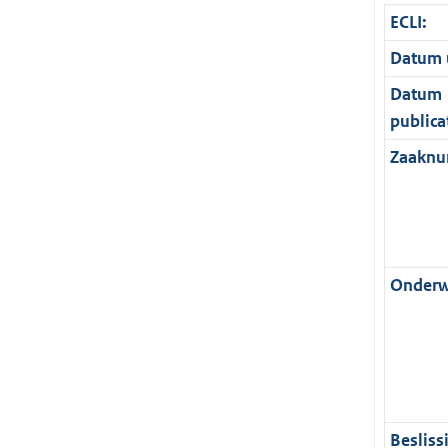
ECLI:
Datum u
Datum
publica
Zaaknu
Onderw
Besliss