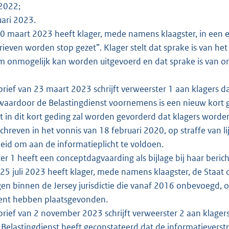
 2022;
ari 2023.
 maart 2023 heeft klager, mede namens klaagster, in een e
brieven worden stop gezet”. Klager stelt dat sprake is van 
onmogelijk kan worden uitgevoerd en dat sprake is van o
brief van 23 maart 2023 schrijft verweerster 1 aan klagers da
waardoor de Belastingdienst voornemens is een nieuw kort 
dat in dit kort geding zal worden gevorderd dat klagers word
chreven in het vonnis van 18 februari 2020, op straffe van l
eid om aan de informatieplicht te voldoen.
er 1 heeft een conceptdagvaarding als bijlage bij haar beric
5 juli 2023 heeft klager, mede namens klaagster, de Staat c.
en binnen de Jersey jurisdictie die vanaf 2016 onbevoegd,
nt hebben plaatsgevonden.
brief van 2 november 2023 schrijft verweerster 2 aan klager
 Belastingdienst heeft geconstateerd dat de informatieverst