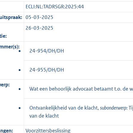
ECLI:NL:TADRSGR:2025:44
itspraak:
05-03-2025
26-03-2025
tie:
mmer(s):
24-954/DH/DH
24-955/DH/DH
erp:
Wat een behoorlijk advocaat betaamt t.o. de w
Ontvankelijkheid van de klacht,
subonderwerp:
T
van de klacht
ingen:
Voorzittersbeslissing