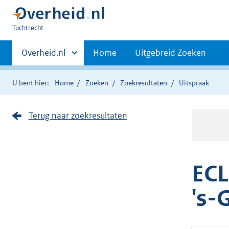
U
Tuchtrecht
bent
Primaire
hier:
Andere
Overheid.nl
Home
Uitgebreid Zoeken
sites
navigatie
binnen
U bent hier:
Home
Zoeken
Zoekresultaten
Uitspraak
Terug naar zoekresultaten
ECL
's-