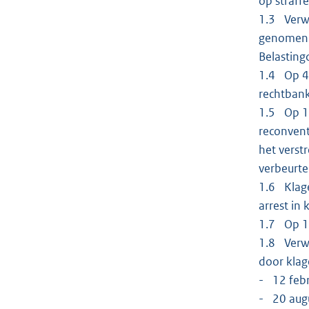
op straf
1.3 Verwe
genomen e
Belasting
1.4 Op 4 
rechtban
1.5 Op 18
reconvent
het verst
verbeurt
1.6 Klage
arrest in
1.7 Op 18
1.8 Verwe
door klag
- 12 febr
- 20 aug