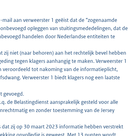
-mail aan verweerster 1 geëist dat de “zogenaamde
het onbevoegd opleggen van stuitingsmededelingen, dat de
nbevoegd handelen door Nederlandse entiteiten te
t zij niet (naar behoren) aan het rechtelijk bevel hebben
geding tegen klagers aanhangig te maken. Verweerster 1
en veroordeeld tot nakoming van de informatieplicht,
ijfsdwang. Verweerster 1 biedt klagers nog een laatste
ht gevoegd.
q. de Belastingdienst aansprakelijk gesteld voor alle
 onrechtmatig en zonder toestemming van de Jersey
s dat zij op 30 maart 2023 informatie hebben verstrekt
rekking onvolledig is geweest. Met 13 punten wordt