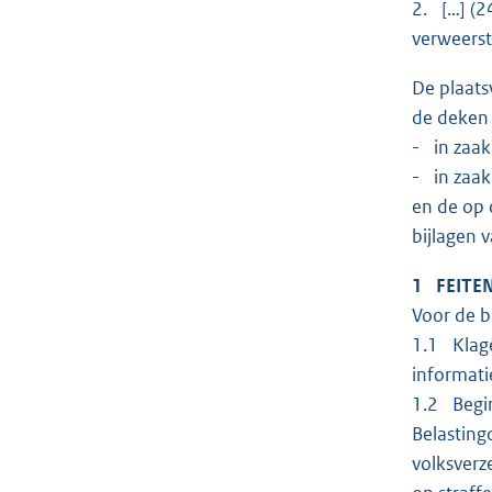
2. […] (
verweerst
De plaats
de deken 
- in zaa
- in zaa
en de op 
bijlagen 
1 FEITE
Voor de b
1.1 Klage
informati
1.2 Begin
Belasting
volksverz