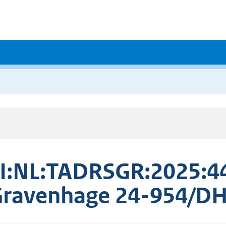
I:NL:TADRSGR:2025:44
Gravenhage 24-954/D