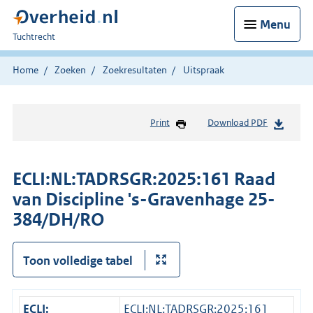
Menu
U
Tuchtrecht
bent
hier:
Home
Zoeken
Zoekresultaten
Uitspraak
Print
Download PDF
ECLI:NL:TADRSGR:2025:161 Raad
van Discipline 's-Gravenhage 25-
384/DH/RO
Toon volledige tabel
ECLI:
ECLI:NL:TADRSGR:2025:161