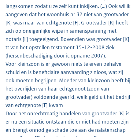
langskomen zodat u ze zelf kunt inkijken. (…) Ook wil ik
aangeven dat het woonhuis nr 32 niet van grootvader
[K] was maar van echtgenote [F]. Grootvader [K] heeft
zich op oneigenlijke wijze in samenspanning met
notaris [L] toegeeigend. Bovendien was grootvader [K]
tt van het opstellen testament 15-12-2008 ziek
(hersenbeschadiging door ic opname 2007).
Voor kleinzoon is er gewoon niets te erven behalve
schuld en is beneficiaire aanvaarding zinloos, wat zij
ook moeten begrijpen. Moeder van kleinzoon heeft bij
het overlijden van haar echtgenoot (zoon van
grootvader) voldoende geerfd, welk geld uit het bedrijf
van echtgenote [F] kwam
Door het onrechtmatig handelen van grootvader [K] is
er nu een situatie ontstaan die er niet had moeten zijn
en brengt onnodige schade toe aan de nalatenschap