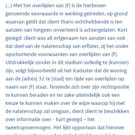
(…) Met het overlijden van [F] is de hierboven
genoemde voorwaarde in werking getreden, op grond
waarvan geldt dat client thans rechthebbende is ten
aanzien van hetgeen onverteerd is achtergelaten. Kort
gezegd: client was alt erfgenaam ten aanzien van ook
dat deel van de nalatenschap van erflater, zij het onder
opschortende voorwaarden van overlijden van [F].
Uitdrukkelijk zonder in dit stadium volledig te (kunnen)
zijn, volgt bijvoorbeeld uit het Kadaster dat de woning
aan de [adres] 32 te [stad] ten tijde van overlijden op
naam van [F] staat. Teneinde zich over zijn rechtspositie
te kunnen beraden en ter zake uiteindelijk ook een
keuze te kunnen maken over de wijze waarop hij met
de nalatenschap zal omgaan, dient client te beschikken
over informatie over - kart gezegd – het
tweetrapsvermogen. Het lijkt opportuun dat hierover