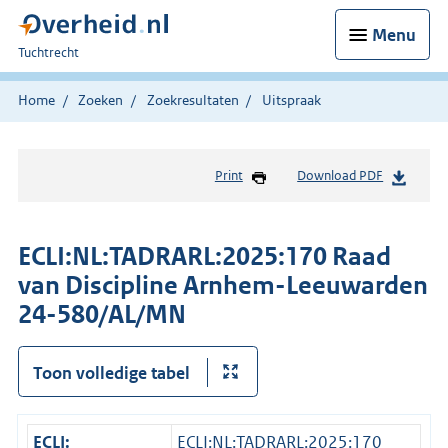
Menu
U
Tuchtrecht
bent
hier:
Home
Zoeken
Zoekresultaten
Uitspraak
Print
Download PDF
ECLI:NL:TADRARL:2025:170 Raad
van Discipline Arnhem-Leeuwarden
24-580/AL/MN
Toon volledige tabel
ECLI:
ECLI:NL:TADRARL:2025:170