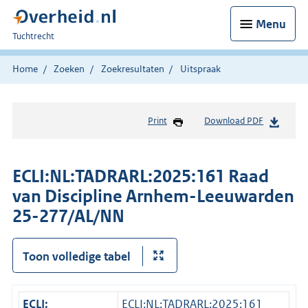
Menu
U
Tuchtrecht
bent
hier:
Home
Zoeken
Zoekresultaten
Uitspraak
Print
Download PDF
ECLI:NL:TADRARL:2025:161 Raad
van Discipline Arnhem-Leeuwarden
25-277/AL/NN
Toon volledige tabel
ECLI:
ECLI:NL:TADRARL:2025:161