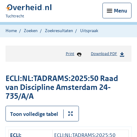
Menu
U
Tuchtrecht
bent
hier:
Home
Zoeken
Zoekresultaten
Uitspraak
Print
Download PDF
ECLI:NL:TADRAMS:2025:50 Raad
van Discipline Amsterdam 24-
735/A/A
Toon volledige tabel
ECLI:
ECLI:NL:TADRAMS:2025:50