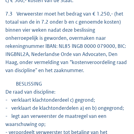
c) € 500,- kosten van de Staat.
7.3 Verweerster moet het bedrag van € 1.250,- (het
totaal van de in 7.2 onder b en c genoemde kosten)
binnen vier weken nadat deze beslissing
onherroepelijk is geworden, overmaken naar
rekeningnummer lBAN: NL85 lNGB 0000 079000, BIC:
INGBNL2A, Nederlandse Orde van Advocaten, Den
Haag, onder vermelding van “kostenveroordeling raad
van discipline" en het zaaknummer.
BESLISSING
De raad van discipline:
- verklaart klachtonderdeel c) gegrond;
- verklaart de klachtonderdelen a) en b) ongegrond;
- legt aan verweerster de maatregel van een
waarschuwing op;
- veroordeelt verweerster tot betaling van het