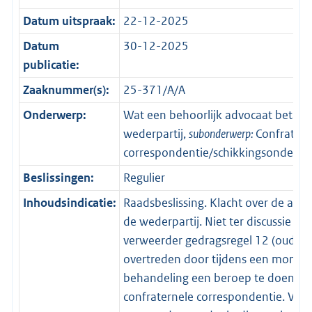
Datum uitspraak:
22-12-2025
Datum
30-12-2025
publicatie:
Zaaknummer(s):
25-371/A/A
Onderwerp:
Wat een behoorlijk advocaat betaamt
wederpartij,
subonderwerp:
Confratern
correspondentie/schikkingsonderha
Beslissingen:
Regulier
Inhoudsindicatie:
Raadsbeslissing. Klacht over de adv
de wederpartij. Niet ter discussie sta
verweerder gedragsregel 12 (oud) h
overtreden door tijdens een mondel
behandeling een beroep te doen op
confraternele correspondentie. Volg