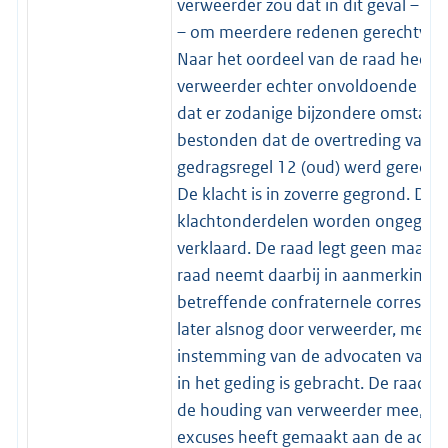
verweerder zou dat in dit geval – ko
– om meerdere redenen gerechtvaard
Naar het oordeel van de raad heeft
verweerder echter onvoldoende o
dat er zodanige bijzondere omstan
bestonden dat de overtreding van
gedragsregel 12 (oud) werd gerecht
De klacht is in zoverre gegrond. De 
klachtonderdelen worden ongegro
verklaard. De raad legt geen maatre
raad neemt daarbij in aanmerking d
betreffende confraternele correspo
later alsnog door verweerder, met
instemming van de advocaten van kl
in het geding is gebracht. De raad 
de houding van verweerder mee, waa
excuses heeft gemaakt aan de advo