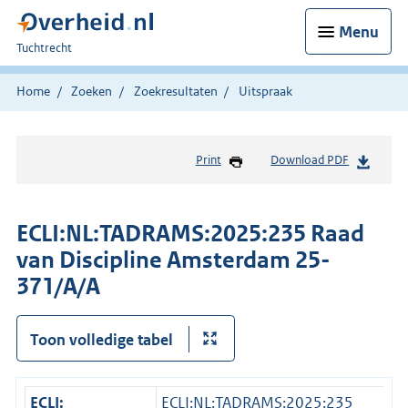
Menu
U
Tuchtrecht
bent
hier:
Home
Zoeken
Zoekresultaten
Uitspraak
Print
Download PDF
ECLI:NL:TADRAMS:2025:235 Raad
van Discipline Amsterdam 25-
371/A/A
Toon volledige tabel
ECLI:
ECLI:NL:TADRAMS:2025:235