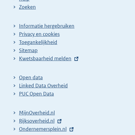
Zoeken
Informatie hergebruiken
Privacy en cookies
Toegankelijkheid
Sitemap
E
Kwetsbaarheid melden
x
t
Open data
e
Linked Data Overheid
r
PUC Open Data
n
e
MijnOverheid.nl
l
E
Rijksoverheid.nl
i
x
E
Ondernemersplein.nl
n