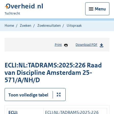
Menu
U
Tuchtrecht
bent
hier:
Home
Zoeken
Zoekresultaten
Uitspraak
Print
Download PDF
ECLI:NL:TADRAMS:2025:226 Raad
van Discipline Amsterdam 25-
571/A/NH/D
Toon volledige tabel
ECLI:
ECLI:NL:TADRAMS:2025:226