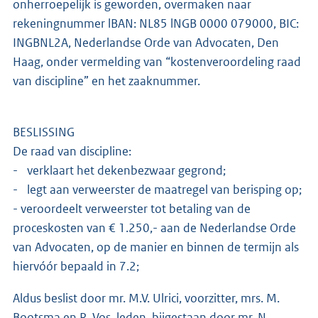
onherroepelijk is geworden, overmaken naar
rekeningnummer lBAN: NL85 lNGB 0000 079000, BIC:
INGBNL2A, Nederlandse Orde van Advocaten, Den
Haag, onder vermelding van “kostenveroordeling raad
van discipline” en het zaaknummer.
BESLISSING
De raad van discipline:
- verklaart het dekenbezwaar gegrond;
- legt aan verweerster de maatregel van berisping op;
- veroordeelt verweerster tot betaling van de
proceskosten van € 1.250,- aan de Nederlandse Orde
van Advocaten, op de manier en binnen de termijn als
hiervóór bepaald in 7.2;
Aldus beslist door mr. M.V. Ulrici, voorzitter, mrs. M.
Bootsma en R. Vos, leden, bijgestaan door mr. N.