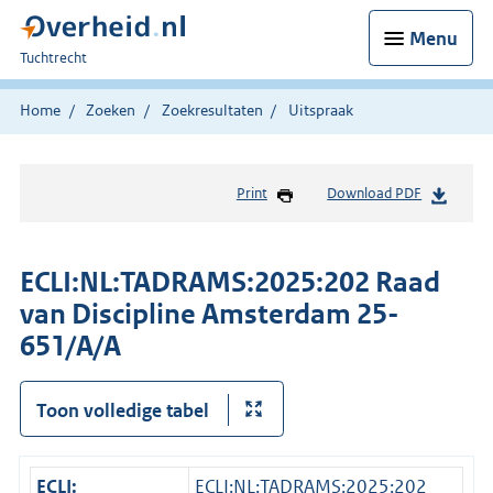
Menu
U
Tuchtrecht
bent
hier:
Home
Zoeken
Zoekresultaten
Uitspraak
Print
Download PDF
ECLI:NL:TADRAMS:2025:202 Raad
van Discipline Amsterdam 25-
651/A/A
Toon volledige tabel
ECLI:
ECLI:NL:TADRAMS:2025:202