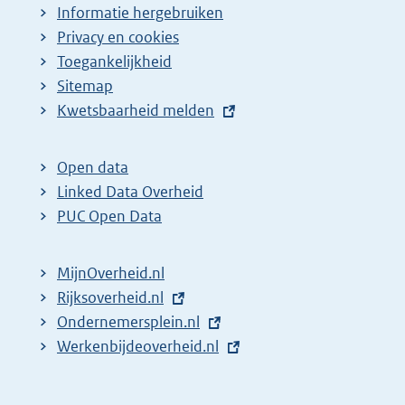
Informatie hergebruiken
Privacy en cookies
Toegankelijkheid
Sitemap
E
Kwetsbaarheid melden
x
t
Open data
e
Linked Data Overheid
r
PUC Open Data
n
e
MijnOverheid.nl
l
E
Rijksoverheid.nl
i
x
E
Ondernemersplein.nl
n
t
x
E
Werkenbijdeoverheid.nl
k
e
t
x
:
r
e
t