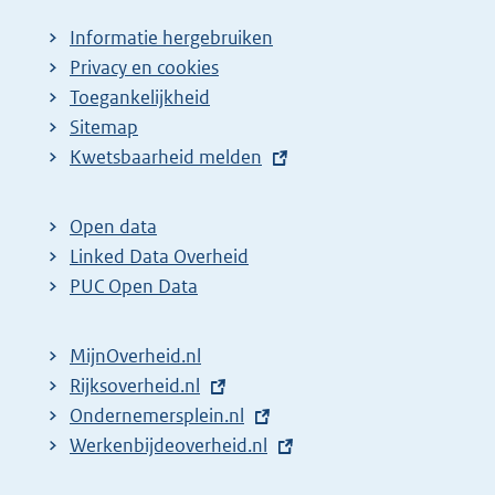
Informatie hergebruiken
Privacy en cookies
Toegankelijkheid
Sitemap
E
Kwetsbaarheid melden
x
t
Open data
e
Linked Data Overheid
r
PUC Open Data
n
e
MijnOverheid.nl
l
E
Rijksoverheid.nl
i
x
E
Ondernemersplein.nl
n
t
x
E
Werkenbijdeoverheid.nl
k
e
t
x
: