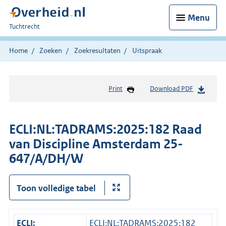
Menu
U
Tuchtrecht
bent
hier:
Home
Zoeken
Zoekresultaten
Uitspraak
Print
Download PDF
ECLI:NL:TADRAMS:2025:182 Raad
van Discipline Amsterdam 25-
647/A/DH/W
Toon volledige tabel
ECLI:
ECLI:NL:TADRAMS:2025:182