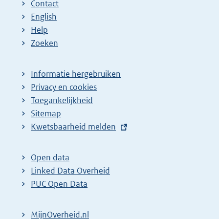
Contact
English
Help
Zoeken
Informatie hergebruiken
Privacy en cookies
Toegankelijkheid
Sitemap
E
Kwetsbaarheid melden
x
t
Open data
e
Linked Data Overheid
r
PUC Open Data
n
e
MijnOverheid.nl