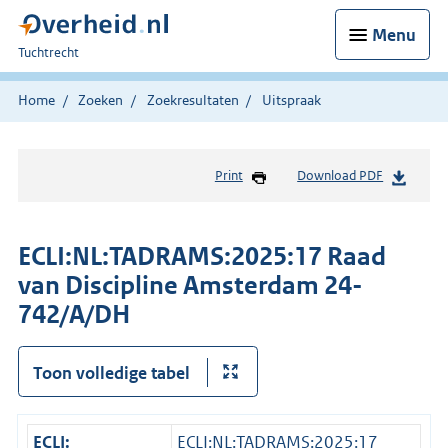
Menu
U
Tuchtrecht
bent
hier:
Home
Zoeken
Zoekresultaten
Uitspraak
Print
Download PDF
ECLI:NL:TADRAMS:2025:17 Raad
van Discipline Amsterdam 24-
742/A/DH
Toon volledige tabel
ECLI:
ECLI:NL:TADRAMS:2025:17