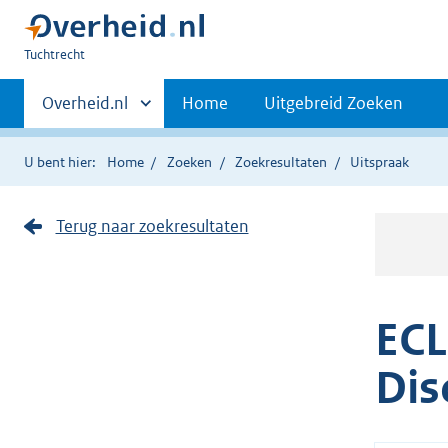
U
Tuchtrecht
bent
Primaire
hier:
Andere
Overheid.nl
Home
Uitgebreid Zoeken
sites
navigatie
binnen
U bent hier:
Home
Zoeken
Zoekresultaten
Uitspraak
Terug naar zoekresultaten
ECL
Dis