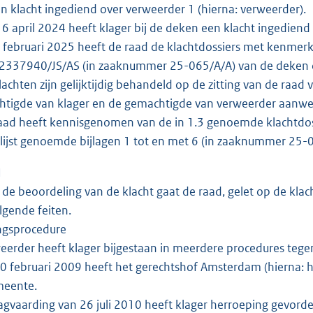
n klacht ingediend over verweerder 1 (hierna: verweerder).
 april 2024 heeft klager bij de deken een klacht ingediend
februari 2025 heeft de raad de klachtdossiers met kenme
2337940/JS/AS (in zaaknummer 25-065/A/A) van de deken
achten zijn gelijktijdig behandeld op de zitting van de raad
tigde van klager en de gemachtigde van verweerder aanwez
ad heeft kennisgenomen van de in 1.3 genoemde klachtdossi
slijst genoemde bijlagen 1 tot en met 6 (in zaaknummer 25
N
de beoordeling van de klacht gaat de raad, gelet op de klacht
lgende feiten.
ngsprocedure
erder heeft klager bijgestaan in meerdere procedures te
 februari 2009 heeft het gerechtshof Amsterdam (hierna: he
meente.
agvaarding van 26 juli 2010 heeft klager herroeping gevorde