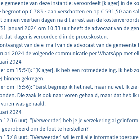
de gemeente van deze instantie: veroordeelt [klager] in de k
begroot op € 783.- aan verschotten en op € 591,50 aan sala
et binnen veertien dagen na dit arrest aan de kostenveroorde
1 januari 2024 om 10:31 uur heeft de advocaat van de geme
 dat klager is veroordeeld in de proceskosten.
ntvangst van de e-mail van de advocaat van de gemeente h
ruari 2024 de volgende communicatie per WhatsApp met el
uari 2024
er om 15:54): “[Klager], ik heb een rotmededeling. Ik heb z
] binnen gekregen.
er om 15:56): “Eerst begreep ik het niet, maar nu wel. Ik zie
onden. Die zaak is ook naar voren gehaald, maar dat heb ik n
 voren was gehaald.
uari 2024
m 12:16 uur): “[Verweerder] heb je je verzekering al geïnfo
n geprobeerd om de fout te herstellen?
m 13:48 uur): “[Verweerder] wil je mij alle informatie toestu