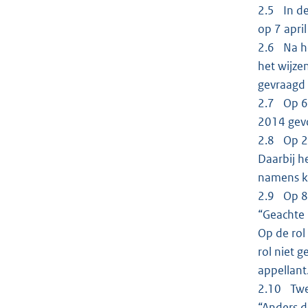
2.5 In de
op 7 apri
2.6 Na he
het wijze
gevraagd 
2.7 Op 6 
2014 gev
2.8 Op 26
Daarbij h
namens kl
2.9 Op 8 
“Geachte 
Op de rol
rol niet 
appellant.
2.10 Twee
“Anders d