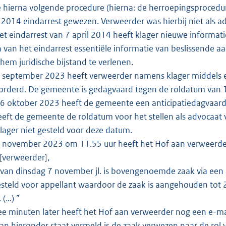
 hierna volgende procedure (hierna: de herroepingsprocedur
l 2014 eindarrest gewezen. Verweerder was hierbij niet als 
t eindarrest van 7 april 2014 heeft klager nieuwe informati
n van het eindarrest essentiële informatie van beslissende 
hem juridische bijstand te verlenen.
september 2023 heeft verweerder namens klager middels ee
orderd. De gemeente is gedagvaard tegen de roldatum van
 oktober 2023 heeft de gemeente een anticipatiedagvaard
eeft de gemeente de roldatum voor het stellen als advocaat
ager niet gesteld voor deze datum.
november 2023 om 11.55 uur heeft het Hof aan verweerder e
[verweerder],
 van dinsdag 7 november jl. is bovengenoemde zaak via een 
gesteld voor appellant waardoor de zaak is aangehouden tot 
 (…) ”
 minuten later heeft het Hof aan verweerder nog een e-mail
an hieronder staat vermeld is de zaak verwezen naar de rol 