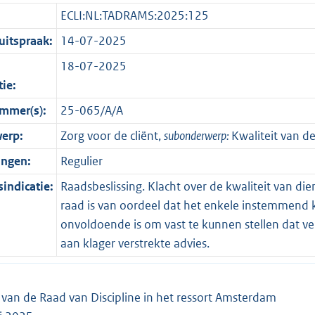
ECLI:NL:TADRAMS:2025:125
itspraak:
14-07-2025
18-07-2025
tie:
mmer(s):
25-065/A/A
erp:
Zorg voor de cliënt,
subonderwerp:
Kwaliteit van de
ingen:
Regulier
indicatie:
Raadsbeslissing. Klacht over de kwaliteit van di
raad is van oordeel dat het enkele instemmend 
onvoldoende is om vast te kunnen stellen dat ve
aan klager verstrekte advies.
g van de Raad van Discipline in het ressort Amsterdam