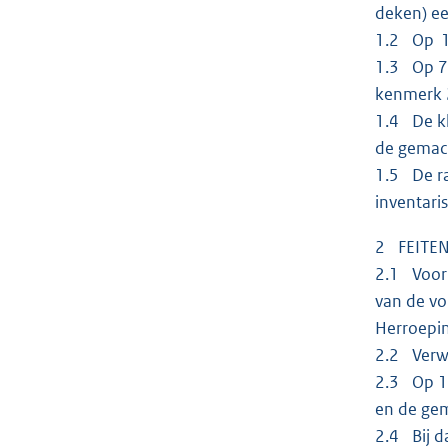
deken) ee
1.2 Op 16
1.3 Op 7 
kenmerk 
1.4 De kl
de gemach
1.5 De ra
inventari
2 FEITE
2.1 Voor 
van de vo
Herroepi
2.2 Verwe
2.3 Op 10
en de ge
2.4 Bij d