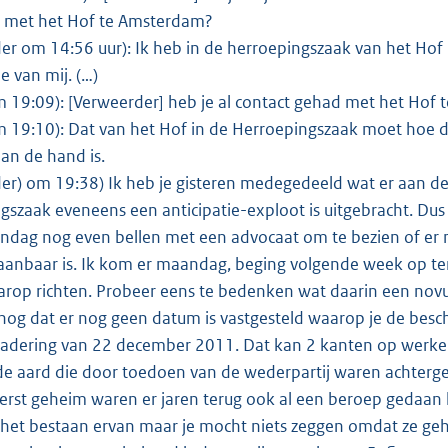
met het Hof te Amsterdam?
er om 14:56 uur): Ik heb in de herroepingszaak van het Hof 
e van mij. (…)
m 19:09): [Verweerder] heb je al contact gehad met het Ho
m 19:10): Dat van het Hof in de Herroepingszaak moet hoe
aan de hand is.
er) om 19:38) Ik heb je gisteren medegedeeld wat er aan de 
gszaak eveneens een anticipatie-exploot is uitgebracht. Dus 
ndag nog even bellen met een advocaat om te bezien of er nog 
anbaar is. Ik kom er maandag, beging volgende week op ter
arop richten. Probeer eens te bedenken wat daarin een novum
 nog dat er nog geen datum is vastgesteld waarop je de besc
adering van 22 december 2011. Dat kan 2 kanten op werken
de aard die door toedoen van de wederpartij waren achter
erst geheim waren er jaren terug ook al een beroep gedaan ko
 het bestaan ervan maar je mocht niets zeggen omdat ze ge