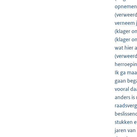
opnemen 
(verweerd
verneem j
(klager o
(klager o
wat hier 
(verweerd
herroepin
Ik ga maa
gaan bega
vooral da
anders is
raadsverg
beslissen
stukken e
jaren van