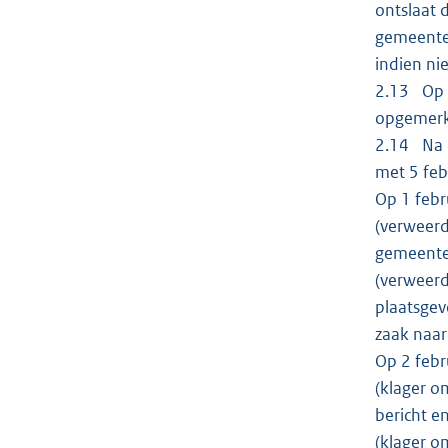
ontslaat 
gemeente 
indien ni
2.13 Op 3
opgemerkt
2.14 Na o
met 5 feb
Op 1 febr
(verweerd
gemeente
(verweerd
plaatsgev
zaak naar
Op 2 febr
(klager o
bericht e
(klager o