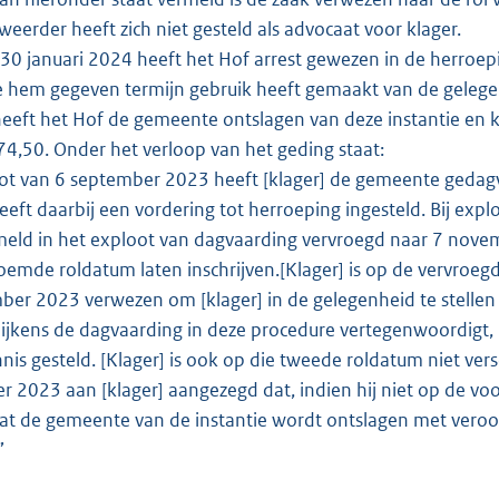
eerder heeft zich niet gesteld als advocaat voor klager.
0 januari 2024 heeft het Hof arrest gewezen in de herroepi
 hem gegeven termijn gebruik heeft gemaakt van de gelegenh
eft het Hof de gemeente ontslagen van deze instantie en k
74,50. Onder het verloop van het geding staat:
oot van 6 september 2023 heeft [klager] de gemeente gedag
heeft daarbij een vordering tot herroeping ingesteld. Bij e
rmeld in het exploot van dagvaarding vervroegd naar 7 nov
oemde roldatum laten inschrijven.[Klager] is op de vervroegd
er 2023 verwezen om [klager] in de gelegenheid te stellen a
blijkens de dagvaarding in deze procedure vertegenwoordigt,
nnis gesteld. [Klager] is ook op die tweede roldatum niet 
r 2023 aan [klager] aangezegd dat, indien hij niet op de voor
t de gemeente van de instantie wordt ontslagen met veroord
”