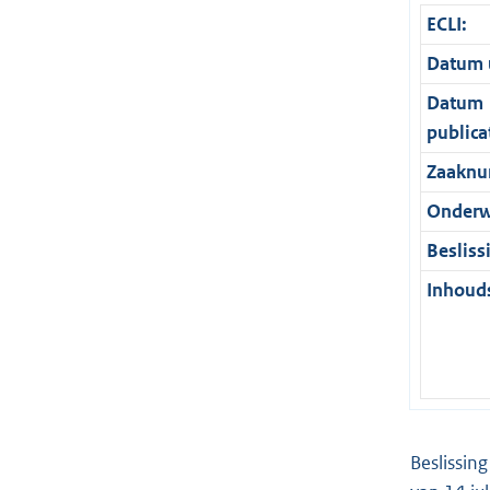
ECLI:
Datum u
Datum
publica
Zaaknu
Onderw
Besliss
Inhouds
Beslissin