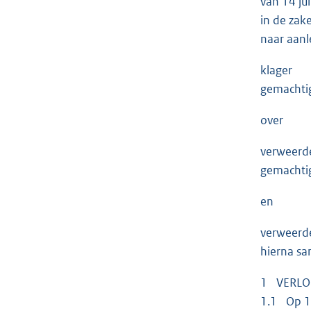
van 14 ju
in de za
naar aanl
klager
gemachti
over
verweerd
gemachtig
en
verweerd
hierna s
1 VERLO
1.1 Op 11