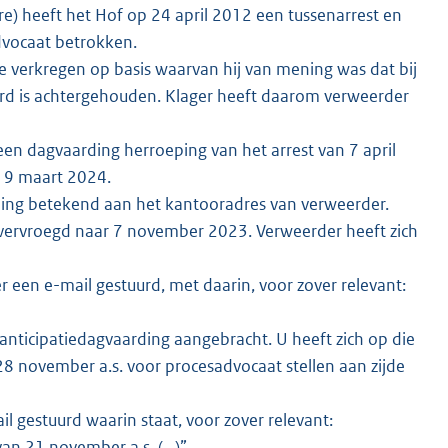
e) heeft het Hof op 24 april 2012 een tussenarrest en
advocaat betrokken.
e verkregen op basis waarvan hij van mening was dat bij
aard is achtergehouden. Klager heeft daarom verweerder
n dagvaarding herroeping van het arrest van 7 april
 19 maart 2024.
ing betekend aan het kantooradres van verweerder.
 vervroegd naar 7 november 2023. Verweerder heeft zich
en e-mail gestuurd, met daarin, voor zover relevant:
anticipatiedagvaarding aangebracht. U heeft zich op die
28 november a.s. voor procesadvocaat stellen aan zijde
 gestuurd waarin staat, voor zover relevant:
van 21 november a.s. (…)”