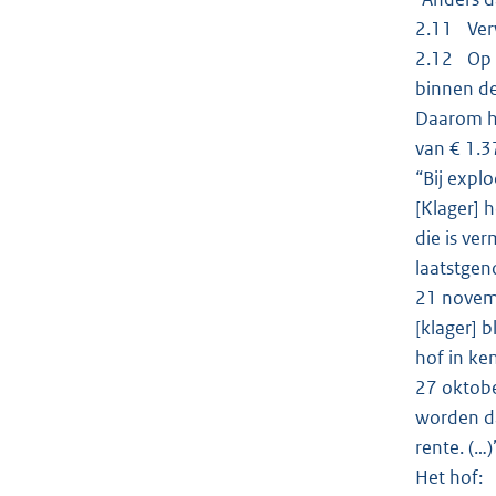
2.11 Verw
2.12 Op 3
binnen de
Daarom he
van € 1.3
“Bij expl
[Klager] 
die is ve
laatstgen
21 novemb
[klager] 
hof in ke
27 oktobe
worden da
rente. (…)
Het hof: