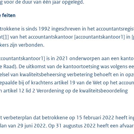
g voor de duur van één jaar opgelegd.
eiten
okkene is sinds 1992 ingeschreven in het accountantsregist
nt
[1]
van het accountantskantoor [accountantskantoor1] in [
ers zijn verbonden.
ountantskantoor1] is in 2021 onderworpen aan een kantoo
de Raad). De uitkomst van de kantoortoetsing was volgens e
telsel van kwaliteitsbeheersing verbetering behoeft en in op
epaalde bij of krachtens artikel 19 van de Wet op het accou
n artikel 12 lid 2 Verordening op de kwaliteitsbeoordeling
verbeterplan dat betrokkene op 15 februari 2022 heeft inge
lan van 29 juni 2022. Op 31 augustus 2022 heeft een afvaa