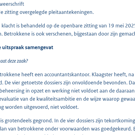
weerschrift
e zitting overgelegde pleitaantekeningen.
lacht is behandeld op de openbare zitting van 19 mei 2025.
. Betrokkene is ook verschenen, bijgestaan door zijn gema
tspraak samengevat
aat deze zaak?
okkene heeft een accountantskantoor. Klaagster heeft, na e
d. De vier getoetste dossiers zijn onvoldoende bevonden. Daar
sbeheersing in opzet en werking niet voldoet aan de daaraan 
e evaluatie van de kwaliteitsambitie en de wijze waarop ge
ng worden uitgevoerd, niet voldoet.
 is grotendeels gegrond. In de vier dossiers zijn tekortkomi
lan van betrokkene onder voorwaarden was goedgekeurd. Be