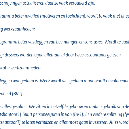
eschrijvingen actualiseren daar ze vaak verouderd zijn.
amma beter invullen (motiveren en toelichten), wordt te vaak met all
ing werkzaamheden:
ogramma beter vastleggen van bevindingen en conclusies. Wordt te vaa
g: dossiers worden bijna allemaal al door twee accountants gelezen.
tatie werkzaamheden:
tleggen wat gedaan is. Werk wordt wel gedaan maar wordt onvoldoende
enheid [BV1]:
 is alles gesplitst. We zitten in hetzelfde gebouw en maken gebruik van
tskantoor1]
huurt personeel/uren in van [BV1]. Een verdere splitsing (fysi
skantoor1] te laten verhuizen en alles moet gaan investeren. Alles word