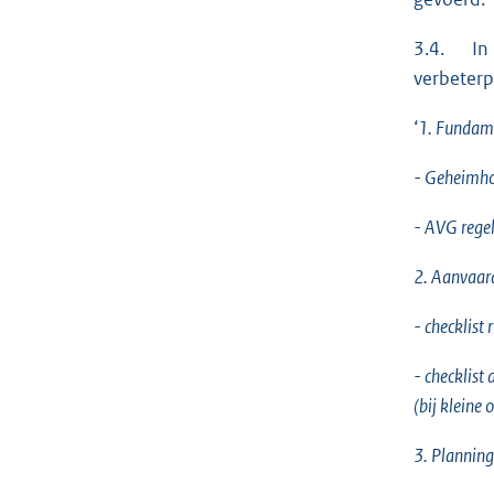
3.4. In h
verbeter
‘
1. Fundame
- Geheimho
- AVG regel
2. Aanvaard
- checklist 
- checklis
(bij kleine
3. Plannin