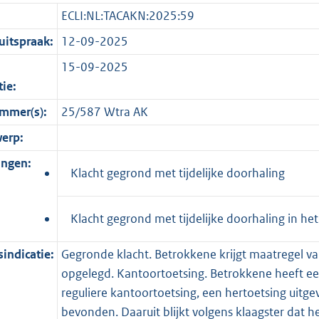
ECLI:NL:TACAKN:2025:59
itspraak:
12-09-2025
15-09-2025
tie:
mmer(s):
25/587 Wtra AK
erp:
ingen:
Klacht gegrond met tijdelijke doorhaling
Klacht gegrond met tijdelijke doorhaling in he
indicatie:
Gegronde klacht. Betrokkene krijgt maatregel van
opgelegd. Kantoortoetsing. Betrokkene heeft ee
reguliere kantoortoetsing, een hertoetsing uitge
bevonden. Daaruit blijkt volgens klaagster dat he