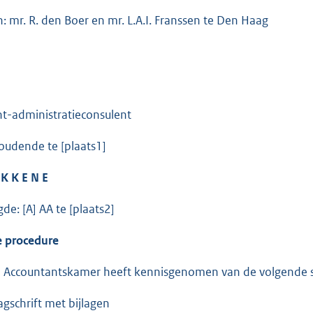
: mr. R. den Boer en mr. L.A.I. Franssen te Den Haag
t-administratieconsulent
udende te [plaats1]
 K K E N E
de: [A] AA te [plaats2]
rocedure
Accountantskamer heeft kennisgenomen van de volgende 
agschrift met bijlagen