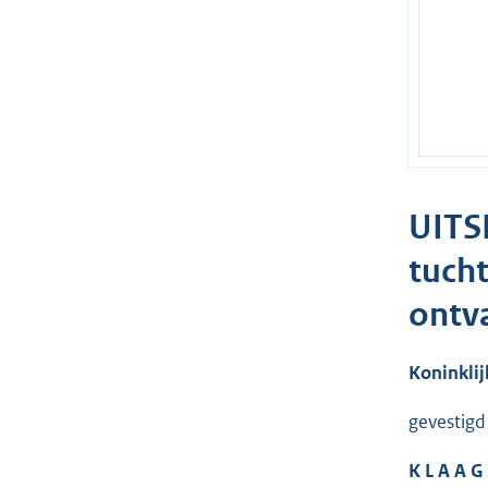
UITS
tucht
ontv
Koninkli
gevestig
K L A A G 