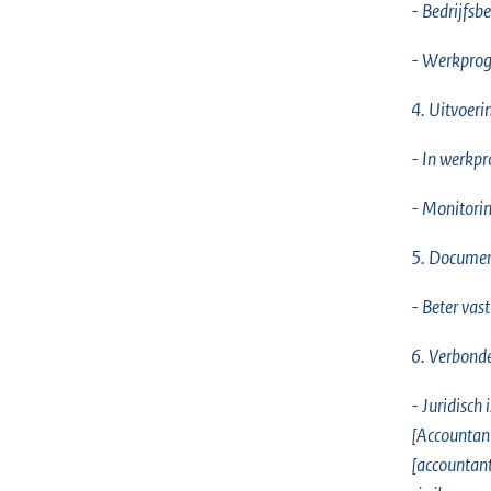
- Bedrijfsb
- Werkprogr
4. Uitvoer
- In werkpr
- Monitorin
5. Documen
- Beter vas
6. Verbond
- Juridisch
[Accountan
[accountant