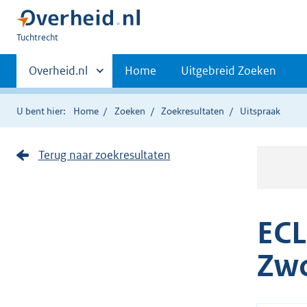
U
Tuchtrecht
bent
Primaire
hier:
Andere
Overheid.nl
Home
Uitgebreid Zoeken
sites
navigatie
binnen
U bent hier:
Home
Zoeken
Zoekresultaten
Uitspraak
Terug naar zoekresultaten
ECL
Zwo