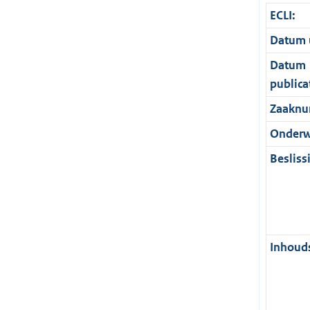
ECLI:
Datum u
Datum
publica
Zaaknu
Onderw
Besliss
Inhouds