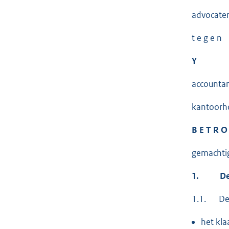
advocaten
t e g e n
Y
accountan
kantoorho
B E T R O
gemachtig
1.
De p
1.1. De 
het kla