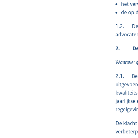
het ver
de op d
1.2. De k
advocaten
2.
De ui
Waarover g
2.1. Betr
uitgevoer
kwaliteit
jaarlijks
regelgevi
De klacht
verbeterp