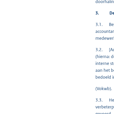
doorhalin
3.
De f
3.1. Betr
accounta
medewerk
3.2. [Acc
(hierna: 
interne s
aan het b
bedoeld i
(Vokwb).
3.3. Het 
verbeterp
gevoerd.