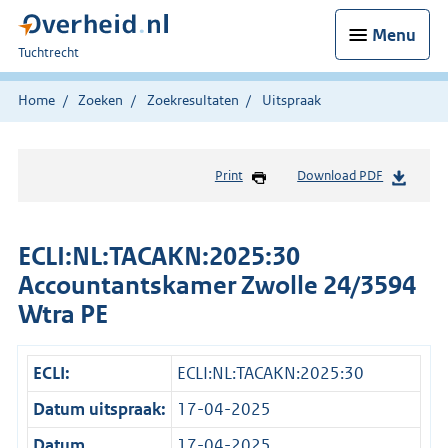
Menu
U
Tuchtrecht
bent
hier:
Home
Zoeken
Zoekresultaten
Uitspraak
Print
Download PDF
ECLI:NL:TACAKN:2025:30
Accountantskamer Zwolle 24/3594
Wtra PE
ECLI:
ECLI:NL:TACAKN:2025:30
Datum uitspraak:
17-04-2025
Datum
17-04-2025